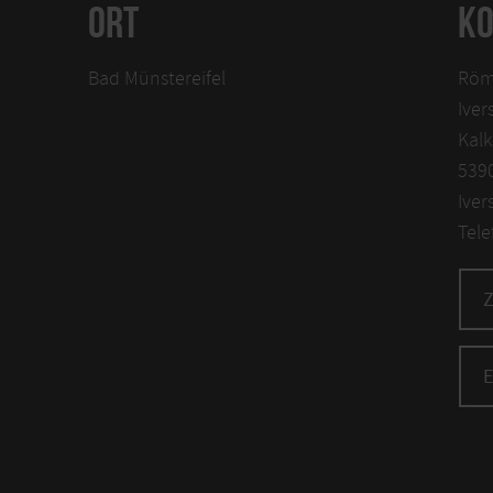
ORT
KO
Bad Münstereifel
Röm
Iver
Kal
5390
Iver
Tele