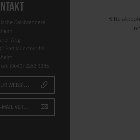
NTAKT
Bitte akzept
ische Kalkbrennerei
Inh
sheim
karer Weg
2 Bad Münstereifel-
sheim
fon: (0049) 2253 3385
ZUR WEBSITE
E-MAIL VERFASSEN