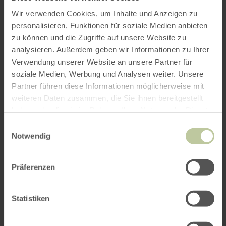
Wir verwenden Cookies, um Inhalte und Anzeigen zu
personalisieren, Funktionen für soziale Medien anbieten
zu können und die Zugriffe auf unsere Website zu
analysieren. Außerdem geben wir Informationen zu Ihrer
Verein Naturpark Nordeifel
Verwendung unserer Website an unsere Partner für
soziale Medien, Werbung und Analysen weiter. Unsere
Partner führen diese Informationen möglicherweise mit
weiteren Daten zusammen, die Sie ihnen bereitgestellt
haben oder die sie im Rahmen Ihrer Nutzung der Dienste
gesammelt haben.
Einwilligungsauswahl
Notwendig
Präferenzen
Statistiken