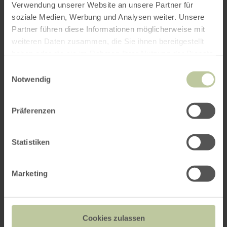
Das könnte Sie auch
Verwendung unserer Website an unsere Partner für
soziale Medien, Werbung und Analysen weiter. Unsere
interessieren
Partner führen diese Informationen möglicherweise mit
weiteren Daten zusammen, die Sie ihnen bereitgestellt
haben oder die sie im Rahmen Ihrer Nutzung der Dienste
gesammelt haben.
Einwilligungsauswahl
Notwendig
Präferenzen
Statistiken
Marketing
Infopunkt Vossenack
Cookies zulassen