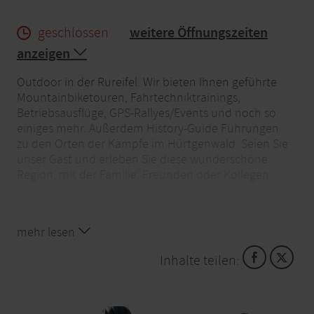
geschlossen
weitere Öffnungszeiten
anzeigen
Outdoor in der Rureifel. Wir bieten Ihnen geführte
Mountainbiketouren, Fahrtechniktrainings,
Betriebsausflüge, GPS-Rallyes/Events und noch so
einiges mehr. Außerdem History-Guide Führungen
zu den Orten der Kämpfe im Hürtgenwald. Seien Sie
unser Gast und erleben Sie diese wunderschöne
Region, mit der Familie, Freunden oder Kollegen.
mehr lesen
Inhalte teilen: