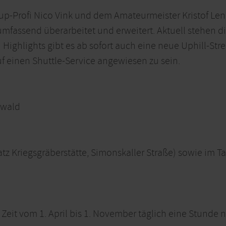
p-Profi Nico Vink und dem Amateurmeister Kristof Lens
mfassend überarbeitet und erweitert. Aktuell stehen dir
ighlights gibt es ab sofort auch eine neue Uphill-Stre
f einen Shuttle-Service angewiesen zu sein.
nwald
tz Kriegsgräberstätte, Simonskaller Straße) sowie im Ta
er Zeit vom 1. April bis 1. November täglich eine Stund