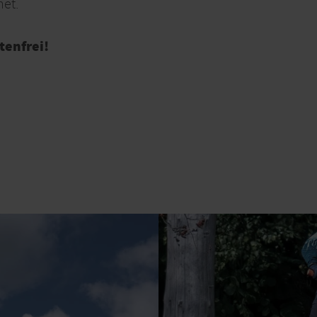
et.
tenfrei!