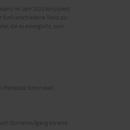
sens im Jahr 2015 konzipiert,
 fünf verschiedene Trails zur
cke, die es ermöglicht, zum
l (Parkplatz Simonskall,
e nach Sonnenaufgang bis eine