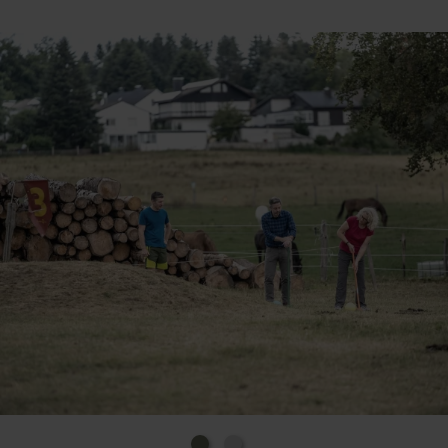
im Vordergrund. Und manchmal gilt sogar – je
weniger Erfahrung, desto lustiger wird’s!
Gespielt wird natürlich auf einer echten Eifelwiese
mit abwechslungsreichem Parcours – den man sich
hin und wieder sogar mit tierischen Zuschauern teilt.
Gespielt wird in Teams von zwei bis sechs Personen.
Im Mittelpunkt steht ein spezieller „Bauerngolfball“
mit der Größe eines Handballs – der mit einem
originalen Klompen-Schläger über das Feld gespielt
und schließlich in einen von zehn Eimern
„eingelocht“ wird. Der klassische Golfer würde
vielleicht vom „Putten ins Hole“ sprechen – wir
nennen es einfach: Volltreffer mit Spaßgarantie!
Bevor es losgeht, bekommt ihr natürlich eine kurze,
unkomplizierte Einweisung in die Regeln sowie ein
paar hilfreiche Tipps. Dann heißt es: Schläger
schnappen und ab auf unseren ganz besonderen
„Golfplatz“!