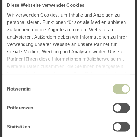
Anfahrt von:
Diese Webseite verwendet Cookies
Wir verwenden Cookies, um Inhalte und Anzeigen zu
personalisieren, Funktionen für soziale Medien anbieten
zu können und die Zugriffe auf unsere Website zu
analysieren. Außerdem geben wir Informationen zu Ihrer
Verwendung unserer Website an unsere Partner für
ROUTE PLANEN
soziale Medien, Werbung und Analysen weiter. Unsere
Partner führen diese Informationen möglicherweise mit
weiteren Daten zusammen, die Sie ihnen bereitgestellt
haben oder die sie im Rahmen Ihrer Nutzung der Dienste
gesammelt haben.
Das könnte Sie auch
Einwilligungsauswahl
Notwendig
interessieren
Präferenzen
Statistiken