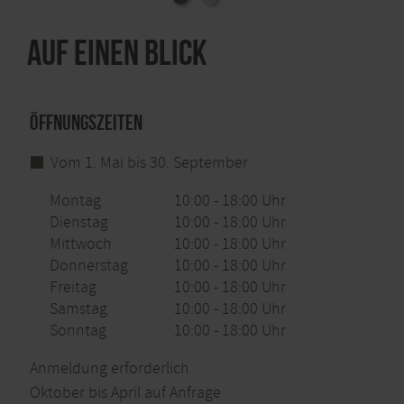
Auf Wunsch könnt ihr euch sogar mit einem
Auf einen Blick
Getränke-Bollerwagen ausstatten lassen – für die
perfekte Erfrischung zwischendurch.
Und wer sein Event rundum genießen möchte: Für
Öffnungszeiten
Betriebsausflüge, Gruppen oder besondere Anlässe
bieten wir Bauerngolf auch als Komplettpaket
Vom 1. Mai bis 30. September
inklusive kulinarischer Köstlichkeiten an.
Montag
10:00 - 18:00 Uhr
Bereit für eine Runde Spaß auf der Wiese?
Dienstag
10:00 - 18:00 Uhr
Mittwoch
10:00 - 18:00 Uhr
>>weitere Informationen und Buchung unter:
Donnerstag
10:00 - 18:00 Uhr
www.bosselbacher-hof.de/bauerngolf
Freitag
10:00 - 18:00 Uhr
Samstag
10:00 - 18:00 Uhr
Sonntag
10:00 - 18:00 Uhr
Anmeldung erforderlich
Oktober bis April auf Anfrage