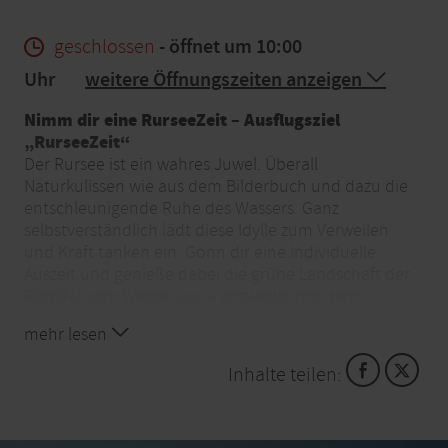
geschlossen
- öffnet um 10:00
Uhr
weitere Öffnungszeiten anzeigen
Nimm dir eine RurseeZeit – Ausflugsziel
„RurseeZeit“
Der Rursee ist ein wahres Juwel. Überall
Naturkulissen wie aus dem Bilderbuch und dazu die
entschleunigende Ruhe des Wassers. Ganz
selbstverständlich lädt diese Idylle zum Verweilen
und Kraft tanken ein. Gönn dir eine individuelle
Auszeit und genieße dabei die grüne Landschaft der
Rureifel vom Wasser aus – entweder mit dem
eigenen Boot oder auch mit einem Leihboot. Bei
mehr lesen
RurseeZeit in Schwammenauel findest du alles, was
du für dein Rursee-Erlebnis benötigst.
Inhalte teilen:
Bootsverleih und Shop
Die Sonne lacht vom Himmel und zaubert