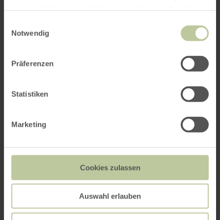
haben oder die sie im Rahmen Ihrer Nutzung der Dienste
40,00 €
buchen ab
gesammelt haben.
Einwilligungsauswahl
Notwendig
Präferenzen
Statistiken
Marketing
Cookies zulassen
Heimbach
E-Boot Siesta
Auswahl erlauben
Chilliges Elektroboot für 1-2 Personen oder 190 kg
Gesamtgewicht der Besatzung.