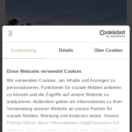
Zustimmung
Details
Über Cookies
Diese Webseite verwendet Cookies
Wir verwenden Cookies, um Inhalte und Anzeigen zu
Heimbach
personalisieren, Funktionen für soziale Medien anbieten
Abendfahrt
zu können und die Zugriffe auf unsere Website zu
Genießen Sie den Rursee in den ruhigen Abendstunden und
analysieren. Außerdem geben wir Informationen zu Ihrer
machen Abendfahrt. Zur Auswahl stehen die Typen: E-Boot
Verwendung unserer Website an unsere Partner für
Typ Siesta-Boot für max. 2 Personen, E-Boot Joy-Boot für 1 - 5
soziale Medien, Werbung und Analysen weiter. Unsere
Personen. Gern erfüllen wir Ihnen weitere Wünsche, um
Partner führen diese Informationen möglicherweise mit
Ihnen ein unvergessliches Vergnügen zu bereiten.
weiteren Daten zusammen, die Sie ihnen bereitgestellt