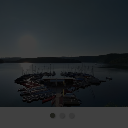
traumhafte Farbenspiele auf die Wasseroberfläche.
Perfekte Bedingungen für eine Bootsfahrt. Bei
RurseeZeit kannst du dir deinen schwimmenden
Untersatz einfach ausleihen. Du entscheidest, ob du
lieber mit eigener Muskelkraft oder ohne über den
See schipperst. Es stehen Ruder- und Tretboote
bereit, aber auch Kanadier und verschiedene
Elektroboote. Mit dem bequemen Online-
Buchungsportal kannst du schon vorab deinen
bevorzugten Bootstyp reservieren. All jene, die lieber
mit dem eigenen Bötchen unterwegs sind, finden im
zugehörigen Boots-Shop außerdem das passende
Zubehör.
Segelschule
RurseeZeit beheimatet außerdem eine Segelschule.
Um genau zu sein, eine der ältesten in ganz
Deutschland. Wer will, kann bei den erfahrenen
Profis in einem 11-tägigen Kompaktkurs gleich den
amtlichen Sportbootführerschein für Binnen oder
See erwerben.