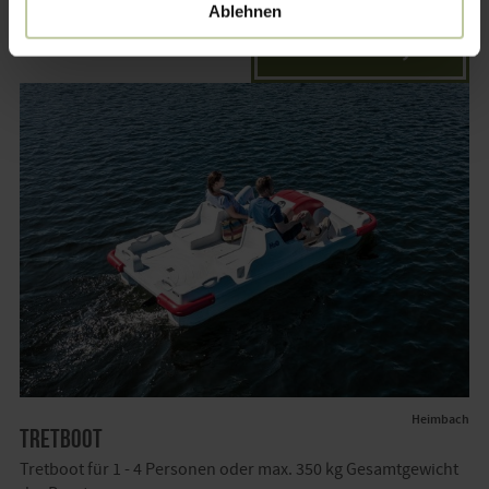
Ablehnen
50,00 €
buchen ab
Heimbach
Tretboot
Tretboot für 1 - 4 Personen oder max. 350 kg Gesamtgewicht