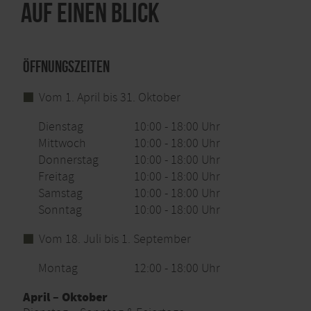
Auf einen Blick
Weitere Erlebnisse auf dem Wasser
Wer das Steuer lieber aus der Hand gibt, ist bei den
vielfältigen Erlebnisfahrten von RurseeZeit bestens
Öffnungszeiten
aufgehoben. So sind die Abendfahrten an
ausgewählten Sommertagen ein echter Höhepunkt
Vom 1. April bis 31. Oktober
für alle, die die Dämmerungsstimmung am See
lieben. Darüber hinaus sind geführte Segelfahrten in
Dienstag
10:00 - 18:00 Uhr
der traumhaft schönen Rurseekulisse sowie das
Mittwoch
10:00 - 18:00 Uhr
Chartern eines klassischen Holzbootes möglich.
Donnerstag
10:00 - 18:00 Uhr
Freitag
10:00 - 18:00 Uhr
Gut zu wissen:
Für die Befahrung des Rursees mit
Samstag
10:00 - 18:00 Uhr
eigenen Ruder-, Paddelbooten und Surfbrettern
benötigt man eine Befahrensgenehmigung.
Sonntag
10:00 - 18:00 Uhr
RurseeZeit ist eine offizielle Ausgabestelle für die
Vom 18. Juli bis 1. September
Jahres- und Wochenplakette des WVER.
Montag
12:00 - 18:00 Uhr
April – Oktober