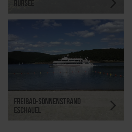
Rursee
Freibad-Sonnenstrand
Eschauel