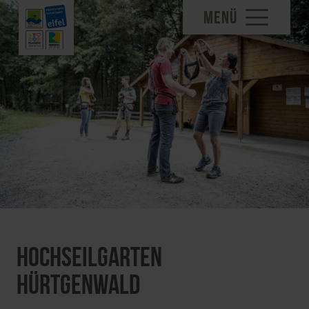
MENÜ
Hochseilgarten
Hürtgenwald