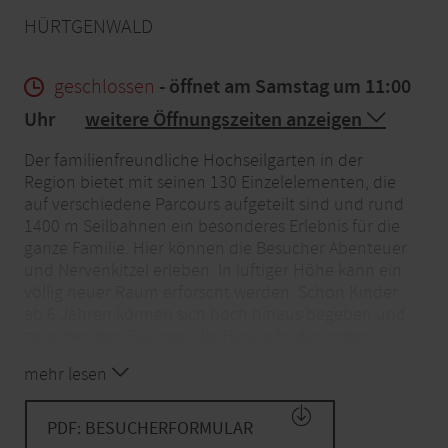
HÜRTGENWALD
geschlossen
- öffnet am Samstag um 11:00
Uhr
weitere Öffnungszeiten anzeigen
Der familienfreundliche Hochseilgarten in der
Region bietet mit seinen 130 Einzelelementen, die
auf verschiedene Parcours aufgeteilt sind und rund
1400 m Seilbahnen ein besonderes Erlebnis für die
ganze Familie. Hier können die Besucher Abenteuer
und Nervenkitzel erleben. In luftiger Höhe kann ein
völlig neuer Raum erforscht werden. Schon Kinder
ab 6 Jahren können sich hoch hinaus begeben und
zwischen den Bäumen die Herausforderungen
bewältigen. Kleinere Kinder können in niedrigen
mehr lesen
Regionen des Waldes kleine Abenteuer, Kreativität
und Geschichte erleben. Für Besucher jeden Alters
ist etwas dabei.
PDF: BESUCHERFORMULAR
Auch die Entspannung, Stressbewältigung und