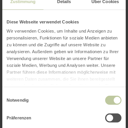
Zustimmung
Details
Über Cookies
per Google Maps
Diese Webseite verwendet Cookies
Wir verwenden Cookies, um Inhalte und Anzeigen zu
Anfahrt von:
personalisieren, Funktionen für soziale Medien anbieten
zu können und die Zugriffe auf unsere Website zu
analysieren. Außerdem geben wir Informationen zu Ihrer
Verwendung unserer Website an unsere Partner für
soziale Medien, Werbung und Analysen weiter. Unsere
Partner führen diese Informationen möglicherweise mit
ROUTE PLANEN
weiteren Daten zusammen, die Sie ihnen bereitgestellt
haben oder die sie im Rahmen Ihrer Nutzung der Dienste
gesammelt haben.
Einwilligungsauswahl
Notwendig
Das könnte Sie auch
Präferenzen
interessieren