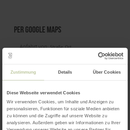
per Google Maps
Anfahrt von:
Zustimmung
Details
Über Cookies
ROUTE PLANEN
Diese Webseite verwendet Cookies
Wir verwenden Cookies, um Inhalte und Anzeigen zu
personalisieren, Funktionen für soziale Medien anbieten
zu können und die Zugriffe auf unsere Website zu
analysieren. Außerdem geben wir Informationen zu Ihrer
Das könnte Sie auch
Verwendung unserer Website an unsere Partner für