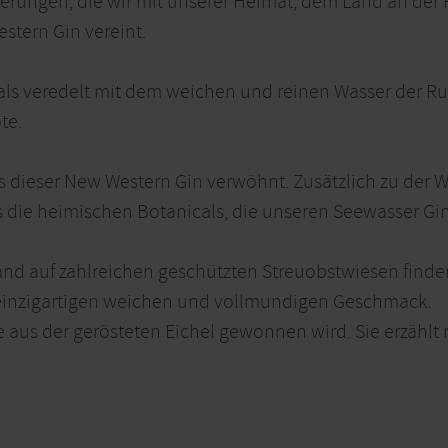
rungen, die wir mit unserer Heimat, dem Land an der R
tern Gin vereint.
ls veredelt mit dem weichen und reinen Wasser der Rur.
te.
ns dieser New Western Gin verwöhnt. Zusätzlich zu der
 es die heimischen Botanicals, die unseren Seewasser G
and auf zahlreichen geschützten Streuobstwiesen finde
inzigartigen weichen und vollmundigen Geschmack.
ie aus der gerösteten Eichel gewonnen wird. Sie erzähl