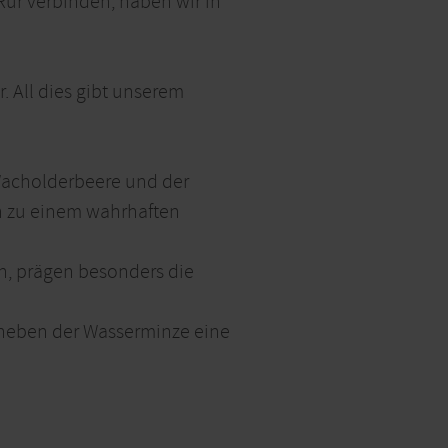
ur verbinden, haben wir in
 All dies gibt unserem
 Wacholderbeere und der
in zu einem wahrhaften
n, prägen besonders die
t neben der Wasserminze eine