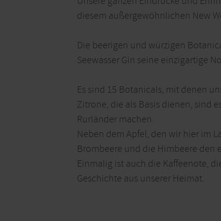
Unsere ganzen Eindrücke und Erinne
diesem außergewöhnlichen New Wes
Die beerigen und würzigen Botanica
Seewasser Gin seine einzigartige No
Es sind 15 Botanicals, mit denen u
Zitrone, die als Basis dienen, sind
Rurländer machen.
Neben dem Apfel, den wir hier im L
Brombeere und die Himbeere den e
Einmalig ist auch die Kaffeenote, d
Geschichte aus unserer Heimat.