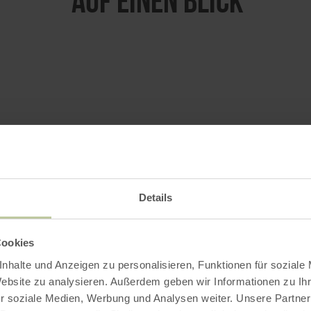
Auf einen Blick
Uhr
Uhr
Uhr
Details
Uhr
Uhr
Cookies
Uhr
nhalte und Anzeigen zu personalisieren, Funktionen für soziale
Website zu analysieren. Außerdem geben wir Informationen zu I
Uhr
r soziale Medien, Werbung und Analysen weiter. Unsere Partner