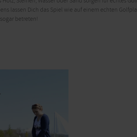
 Holz, Steinen, Wasser oder Sand sorgen für echtes Gol
ns lassen Dich das Spiel wie auf einem echten Golfpla
sogar betreten!