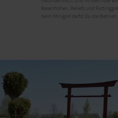
naturidentisch, und Hindernisse aus
Rasenhöhen, Reliefs und Puttinggree
beim Minigolf darfst Du die Bahnen 