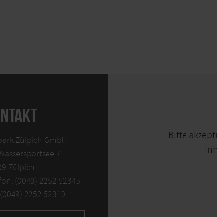
NTAKT
Bitte akzept
park Zülpich GmbH
Inh
Wassersportsee 7
9 Zülpich
fon: (0049) 2252 52345
 (0049) 2252 52310