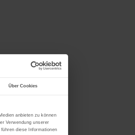
Über Cookies
 Medien anbieten zu können
hrer Verwendung unserer
 führen diese Informationen