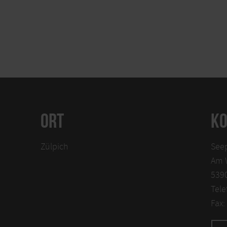
ORT
KO
Zülpich
See
Am 
5390
Tele
Fax: