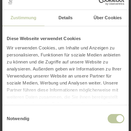
PLANEN SIE IHRE
ANREISE
Zustimmung
Details
Über Cookies
Diese Webseite verwendet Cookies
Wir verwenden Cookies, um Inhalte und Anzeigen zu
per Google Maps
personalisieren, Funktionen für soziale Medien anbieten
zu können und die Zugriffe auf unsere Website zu
Anfahrt von:
analysieren. Außerdem geben wir Informationen zu Ihrer
Verwendung unserer Website an unsere Partner für
soziale Medien, Werbung und Analysen weiter. Unsere
Partner führen diese Informationen möglicherweise mit
weiteren Daten zusammen, die Sie ihnen bereitgestellt
haben oder die sie im Rahmen Ihrer Nutzung der Dienste
gesammelt haben.
ROUTE PLANEN
Einwilligungsauswahl
Notwendig