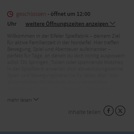
geschlossen
- öffnet um 12:00
Uhr
weitere Öffnungszeiten anzeigen
Willkommen in der Eifeler Spielfabrik – deinem Ziel
für aktive Familienzeit in der Nordeifel. Hier treffen
Bewegung, Spiel und Abenteuer aufeinander –
perfekt für Tage, an denen du dich richtig auspowern
willst. Ob Springen, Toben oder spannende Matches:
In der Spielfabrik erwarten dich abwechslungsreiche
Spiel- und Bewegungsbereiche für jedes Alter. Von
actionreichen Attraktionen bis zu sportlichen
Herausforderungen ist alles dabei, Langeweile hat
hier keine Chance.
mehr lesen
Die Eifeler Spielfabrik ist wie gemacht für
Inhalte teilen:
gemeinsame Erlebnisse mit Familie oder
Freund*innen. Hier geht es nicht nur um Bewegung,
sondern um echte gemeinsame Zeit – unkompliziert,