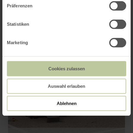
Präferenzen
Das könnte Sie auch
Statistiken
interessieren
Marketing
Cookies zulassen
Auswahl erlauben
Ablehnen