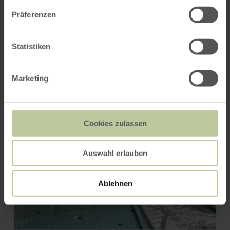
Präferenzen
Das könnte Sie auch
Statistiken
interessieren
Marketing
Cookies zulassen
Auswahl erlauben
Ablehnen