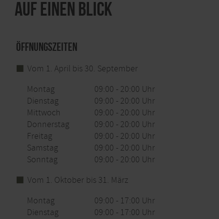
Auf einen Blick
An einzelnen Tagen wie dem Eifeler Cross-Duathlon,
Parcoursarbeiten, oder Baumfällarbeiten kann der
Parcours vorübergehend geschlossen sein, diese
Termine werden auf der "News" Seite veröffentlicht.
Öffnungszeiten
Bitte sorgt dafür das der Wald sauber bleibt und
Vom 1. April bis 30. September
entsorgt euren Müll und kaputte Pfeile Zuhause.
Fundpfeile bitte in das Rohr an der Infotafel.
Montag
09:00 - 20:00 Uhr
Dienstag
09:00 - 20:00 Uhr
Mittwoch
09:00 - 20:00 Uhr
Eine Zielscheibe zum einschießen befindet sich
weiter hinter dem ersten Pflock neben den
Donnerstag
09:00 - 20:00 Uhr
Wildschweinen an Ziel 4 bzw. am Ende der blauen
Freitag
09:00 - 20:00 Uhr
Runde.
Samstag
09:00 - 20:00 Uhr
Sonntag
09:00 - 20:00 Uhr
Auf Anfrage verleihe ich Ausrüstung für 20,- EUR pro
Vom 1. Oktober bis 31. März
Person, schreibt mir einfach eine Nachricht...
Montag
09:00 - 17:00 Uhr
Tageskarte: 15,00 Euro für Erwachsene
Dienstag
09:00 - 17:00 Uhr