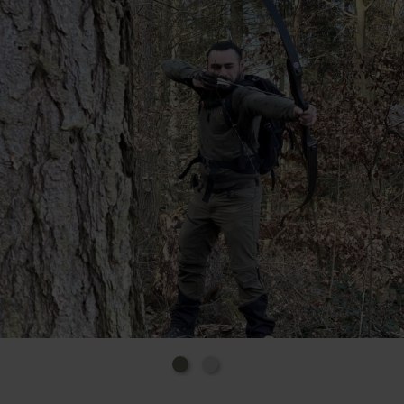
e.V. sportlich ausgeflockt. Wir freuen uns auf euren
Besuch!
Eintrittskarten
Bogenparcours
Hier könnt ihr Tageskarten und Jahreskarten für den
Parcours erwerben.
Vor Ort an der Infotafel gibt es einen PayPal QR code
für Tageskarten. Barzahlung vor Ort ist leider nicht
möglich.
Wir haben ein digitales Schießbuch. Bitte vor
betreten des Parcours den QR Code an der Infotafel
scannen und den Namen und das Ticket eintragen.
Vielen Dank!