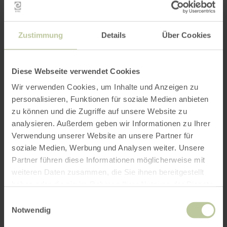
PLANEN SIE IHRE
ANREISE
Zustimmung
Details
Über Cookies
Diese Webseite verwendet Cookies
Wir verwenden Cookies, um Inhalte und Anzeigen zu
per Google Maps
personalisieren, Funktionen für soziale Medien anbieten
zu können und die Zugriffe auf unsere Website zu
analysieren. Außerdem geben wir Informationen zu Ihrer
Anfahrt von:
Verwendung unserer Website an unsere Partner für
soziale Medien, Werbung und Analysen weiter. Unsere
Partner führen diese Informationen möglicherweise mit
weiteren Daten zusammen, die Sie ihnen bereitgestellt
haben oder die sie im Rahmen Ihrer Nutzung der Dienste
gesammelt haben.
Einwilligungsauswahl
ROUTE PLANEN
Notwendig