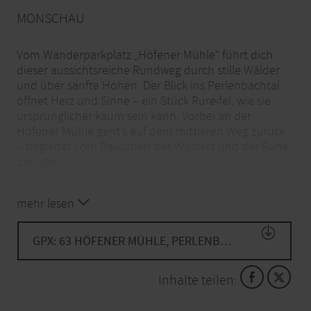
MONSCHAU
Vom Wanderparkplatz „Höfener Mühle“ führt dich
dieser aussichtsreiche Rundweg durch stille Wälder
und über sanfte Höhen. Der Blick ins Perlenbachtal
öffnet Herz und Sinne – ein Stück Rureifel, wie sie
ursprünglicher kaum sein kann. Vorbei an der
Höfener Mühle geht’s auf dem mittleren Weg zurück
– begleitet vom Rauschen des Wassers und der Ruhe
der Natur.
Ein Weg zum Durchatmen – und Genießen.
mehr lesen
GPX: 63 HÖFENER MÜHLE, PERLENBACHTAL, JÄGERSSIEF
Inhalte teilen: