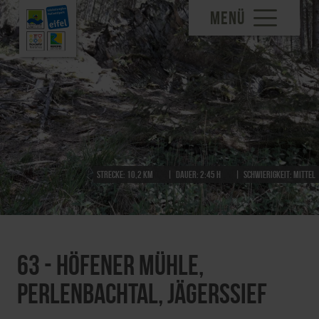
MENÜ
Strecke:
10,2 km
Dauer:
2:45 h
Schwierigkeit:
mittel
63 - Höfener Mühle,
Perlenbachtal, Jägerssief