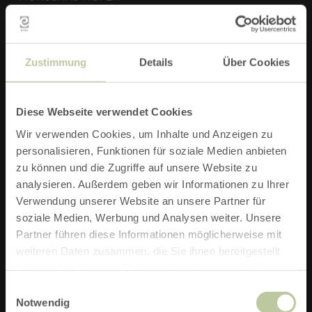
ZIEL:
WANDERPARKPLATZ HÖFENER MÜHLE IN 52156
Zustimmung
Details
Über Cookies
MONSCHAU-HÖFEN
STRECKE:
10,2 KM
Diese Webseite verwendet Cookies
Wir verwenden Cookies, um Inhalte und Anzeigen zu
DAUER:
2:45 H
personalisieren, Funktionen für soziale Medien anbieten
zu können und die Zugriffe auf unsere Website zu
SCHWIERIGKEIT:
MITTEL
analysieren. Außerdem geben wir Informationen zu Ihrer
Verwendung unserer Website an unsere Partner für
TOURENART:
WANDERN
soziale Medien, Werbung und Analysen weiter. Unsere
Partner führen diese Informationen möglicherweise mit
AUFSTIEG:
122 M
weiteren Daten zusammen, die Sie ihnen bereitgestellt
haben oder die sie im Rahmen Ihrer Nutzung der Dienste
ABSTIEG:
107 M
gesammelt haben.
Einwilligungsauswahl
Notwendig