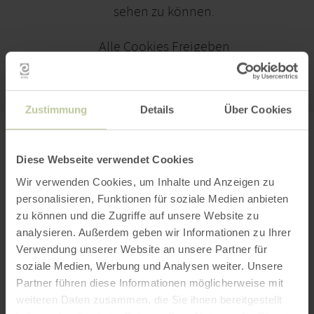
sehen zu können.
Alle Cookies Freigeben
KARTE ÖFFNEN
Zustimmung
Details
Über Cookies
PLANEN SIE IHRE
Diese Webseite verwendet Cookies
ANREISE
Wir verwenden Cookies, um Inhalte und Anzeigen zu
personalisieren, Funktionen für soziale Medien anbieten
zu können und die Zugriffe auf unsere Website zu
analysieren. Außerdem geben wir Informationen zu Ihrer
Verwendung unserer Website an unsere Partner für
per Google Maps
soziale Medien, Werbung und Analysen weiter. Unsere
Partner führen diese Informationen möglicherweise mit
Anfahrt von:
weiteren Daten zusammen, die Sie ihnen bereitgestellt