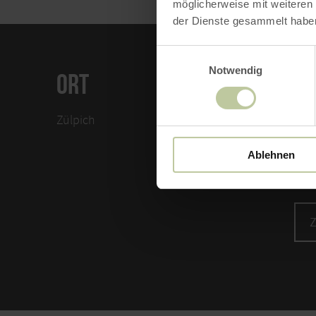
möglicherweise mit weiteren
der Dienste gesammelt habe
Einwilligungsauswahl
Notwendig
ORT
KO
Zülpich
Patr
Köln
Ablehnen
5390
Tele