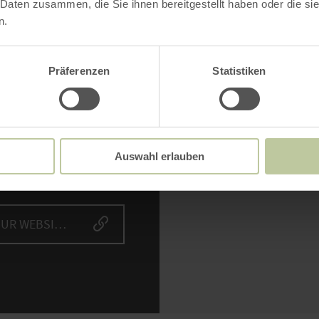
 Daten zusammen, die Sie ihnen bereitgestellt haben oder die s
n.
Präferenzen
Statistiken
NTAKT
Bitte akzept
as Grill
Inh
straße 11
Auswahl erlauben
9 Zülpich
fon: (0049) 2252 5540
ZUR WEBSITE