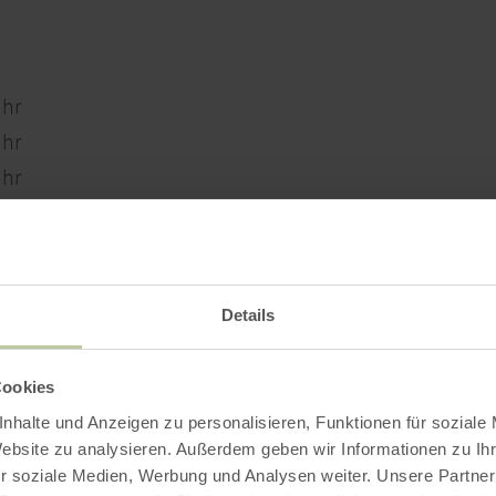
Uhr
Uhr
Uhr
Uhr
Uhr
Uhr
Details
Cookies
nhalte und Anzeigen zu personalisieren, Funktionen für soziale
Website zu analysieren. Außerdem geben wir Informationen zu I
r soziale Medien, Werbung und Analysen weiter. Unsere Partner