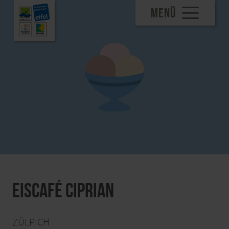
MENÜ
Eiscafé Ciprian
ZÜLPICH