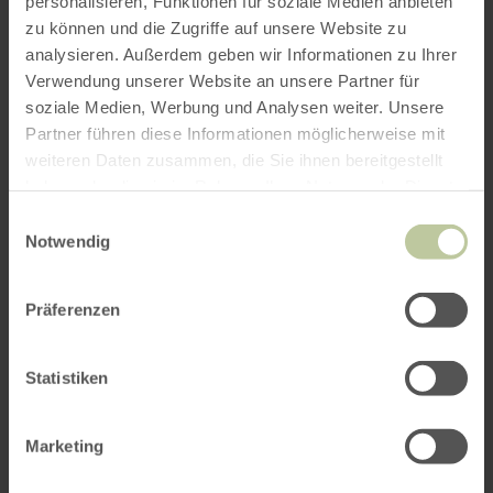
personalisieren, Funktionen für soziale Medien anbieten
ROUTE PLANEN
zu können und die Zugriffe auf unsere Website zu
analysieren. Außerdem geben wir Informationen zu Ihrer
Verwendung unserer Website an unsere Partner für
soziale Medien, Werbung und Analysen weiter. Unsere
Partner führen diese Informationen möglicherweise mit
Das könnte Sie auch
weiteren Daten zusammen, die Sie ihnen bereitgestellt
interessieren
haben oder die sie im Rahmen Ihrer Nutzung der Dienste
gesammelt haben.
Einwilligungsauswahl
Notwendig
Präferenzen
Statistiken
Marketing