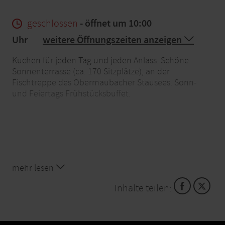
geschlossen
- öffnet um 10:00
Uhr
weitere Öffnungszeiten anzeigen
Kuchen für jeden Tag und jeden Anlass. Schöne
Sonnenterrasse (ca. 170 Sitzplätze), an der
Fischtreppe des Obermaubacher Stausees. Sonn-
und Feiertags Frühstücksbuffet.
mehr lesen
Inhalte teilen: