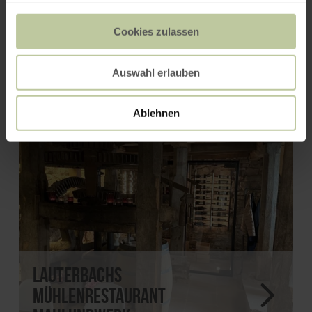
Cookies zulassen
Zum alten Forsthaus
Auswahl erlauben
Ablehnen
Lauterbachs
Mühlenrestaurant