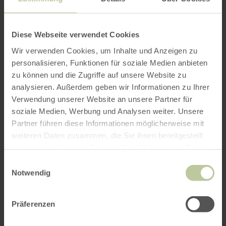
per Google Maps
Diese Webseite verwendet Cookies
Wir verwenden Cookies, um Inhalte und Anzeigen zu
Anfahrt von:
personalisieren, Funktionen für soziale Medien anbieten
zu können und die Zugriffe auf unsere Website zu
analysieren. Außerdem geben wir Informationen zu Ihrer
Verwendung unserer Website an unsere Partner für
soziale Medien, Werbung und Analysen weiter. Unsere
Partner führen diese Informationen möglicherweise mit
ROUTE PLANEN
weiteren Daten zusammen, die Sie ihnen bereitgestellt
haben oder die sie im Rahmen Ihrer Nutzung der Dienste
gesammelt haben.
Einwilligungsauswahl
Notwendig
Das könnte Sie auch
Präferenzen
interessieren