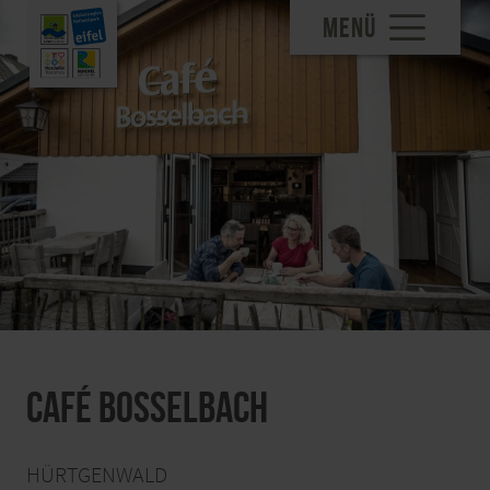
MENÜ
Café Bosselbach
HÜRTGENWALD