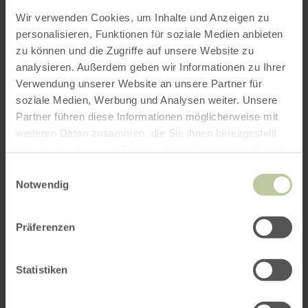
Wir verwenden Cookies, um Inhalte und Anzeigen zu
personalisieren, Funktionen für soziale Medien anbieten
zu können und die Zugriffe auf unsere Website zu
analysieren. Außerdem geben wir Informationen zu Ihrer
ROUTE PLANEN
Verwendung unserer Website an unsere Partner für
soziale Medien, Werbung und Analysen weiter. Unsere
Partner führen diese Informationen möglicherweise mit
weiteren Daten zusammen, die Sie ihnen bereitgestellt
haben oder die sie im Rahmen Ihrer Nutzung der Dienste
Das könnte Sie auch
gesammelt haben.
Einwilligungsauswahl
interessieren
Notwendig
Präferenzen
Statistiken