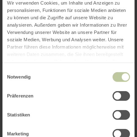
Wir verwenden Cookies, um Inhalte und Anzeigen zu
personalisieren, Funktionen für soziale Medien anbieten
zu können und die Zugriffe auf unsere Website zu
ROUTE PLANEN
analysieren. Außerdem geben wir Informationen zu Ihrer
Verwendung unserer Website an unsere Partner für
soziale Medien, Werbung und Analysen weiter. Unsere
Partner führen diese Informationen möglicherweise mit
weiteren Daten zusammen, die Sie ihnen bereitgestellt
Das könnte Sie auch
haben oder die sie im Rahmen Ihrer Nutzung der Dienste
gesammelt haben.
interessieren
Einwilligungsauswahl
Notwendig
Präferenzen
Statistiken
Marketing