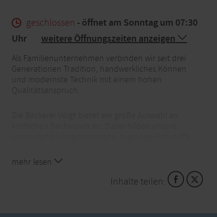
geschlossen
- öffnet am Sonntag um 07:30
Uhr
weitere Öffnungszeiten anzeigen
Als Familienunternehmen verbinden wir seit drei
Generationen Tradition, handwerkliches Können
und modernste Technik mit einem hohen
Qualitätsanspruch.
Die Bäckerei Voigt bietet ein große Auswahl an
köstlichen Backwaren an. Dabei bilden unsere
überlieferten Originalrezepte, regionale Rohstoffe
sowie unsere hochqualifizierten Mitarbeiter die
Grundlage für den hervorragenden Geschmack und
mehr lesen
die Frische unserer Produkte. Das sieht, riecht und
schmeckt man!
Inhalte teilen: