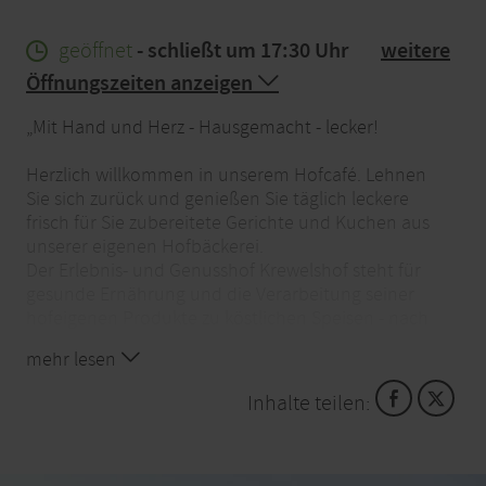
geöffnet
- schließt um 17:30 Uhr
weitere
Öffnungszeiten anzeigen
„Mit Hand und Herz - Hausgemacht - lecker!
Herzlich willkommen in unserem Hofcafé. Lehnen
Sie sich zurück und genießen Sie täglich leckere
frisch für Sie zubereitete Gerichte und Kuchen aus
unserer eigenen Hofbäckerei.
Der Erlebnis- und Genusshof Krewelshof steht für
gesunde Ernährung und die Verarbeitung seiner
hofeigenen Produkte zu köstlichen Speisen - nach
traditionellen Rezepten.
mehr lesen
Inhalte teilen:
Unser regionales Frühstücksangebot - Starten Sie
bauernstark in den Tag:
Mit frischem Hefezopf und knusprigem