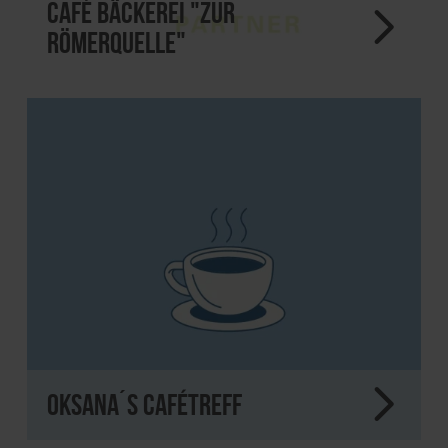
Café Bäckerei "Zur
Römerquelle"
Oksana´s Cafétreff