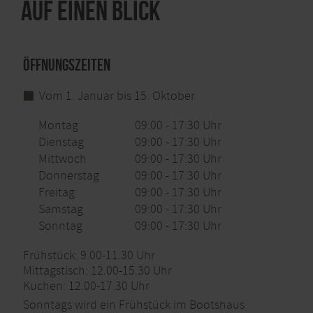
Auf einen Blick
Mobilitätseinschränkungen: Der Hof ist vollständig
ebenerdig angelegt, ein Behinderten-WC sowie
Parkplatz sind vorhanden.
Öffnungszeiten
Dieser Gastgeber hat sich zum "Nachhaltigen
Reiseziel_Parner" zertifizieren lassen.
Vom 1. Januar bis 15. Oktober
Sämtliche Angaben wurden mit größter Sorgfalt
zusammengestellt.
Montag
09:00 - 17:30 Uhr
Der Herausgeber kann für fehlerhafte Angaben und
Dienstag
09:00 - 17:30 Uhr
deren Folgen weder eine juristische Verantwortung
Mittwoch
09:00 - 17:30 Uhr
noch irgendeine Haftung übernehmen.
Donnerstag
09:00 - 17:30 Uhr
Freitag
09:00 - 17:30 Uhr
Bitte die aktuellen Informationen auf der
Homepage/Facebook beachten oder anrufen.
Samstag
09:00 - 17:30 Uhr
Sonntag
09:00 - 17:30 Uhr
Frühstücksbuffet täglich von 9.00-11.30 Uhr
Frühstück: 9.00-11.30 Uhr
Sonntags auch als Langschläfer-Frühstück von 10.00-
Mittagstisch: 12.00-15.30 Uhr
13.00 Uhr
Kuchen: 12.00-17.30 Uhr
Sonntags wird ein Frühstück im Bootshaus