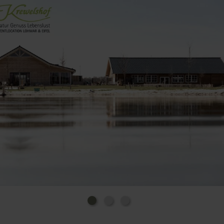
Kürbiskernbrot aus der eigenen Bäckerei,
dazu hausgemachte Marmeladensorten oder
regionale Wurstvariationen starten Sie gut in den
Tag.
Unser Kuchenangebot - Kein Kuchen ist auch keine
Lösung!:
Genießen Sie unsere leckere Kuchen und unsere
Torten Vielfalt aus unserer hofeigenen Konditorei.
Gerne nehmen wir auch Ihre Bestellung für Ihre
Torte für jeden Anlass entgegen.
Unsere Mittagstischangebote - von leicht bis deftig
bieten wir Ihnen jeden Tag wechselnde Gerichte.
Hinweis für Menschen mit