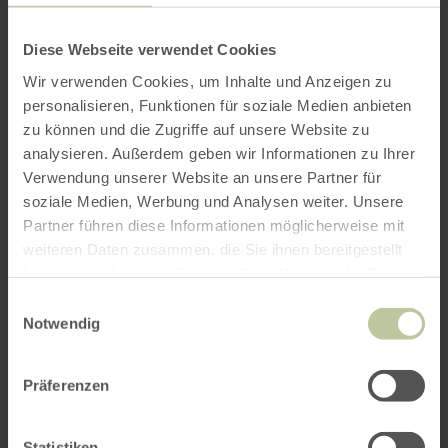
per Google Maps
Diese Webseite verwendet Cookies
Anfahrt von:
Wir verwenden Cookies, um Inhalte und Anzeigen zu
personalisieren, Funktionen für soziale Medien anbieten
zu können und die Zugriffe auf unsere Website zu
analysieren. Außerdem geben wir Informationen zu Ihrer
Verwendung unserer Website an unsere Partner für
soziale Medien, Werbung und Analysen weiter. Unsere
ROUTE PLANEN
Partner führen diese Informationen möglicherweise mit
weiteren Daten zusammen, die Sie ihnen bereitgestellt
haben oder die sie im Rahmen Ihrer Nutzung der Dienste
gesammelt haben.
Einwilligungsauswahl
Notwendig
Das könnte Sie auch
interessieren
Präferenzen
Statistiken