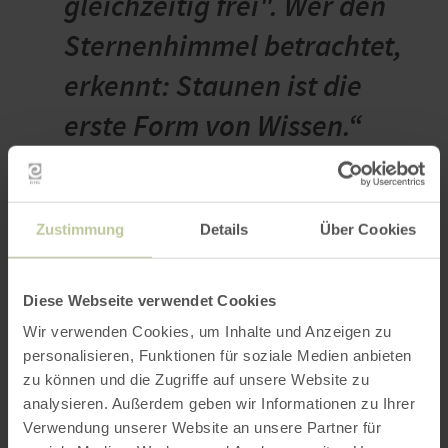
gleichzeitig frei". Wer den
Sternenhimmel betrachtet,
erkennt: Staunen ist die
erste Form von Wissen.“
(inspiriert von
Aristoteles/klassischer
Zustimmung
Details
Über Cookies
Philosophie) Den
Sternenhimmel
Diese Webseite verwendet Cookies
Mitmenschen aufzuzeigen
Wir verwenden Cookies, um Inhalte und Anzeigen zu
personalisieren, Funktionen für soziale Medien anbieten
und zu öffnen, macht mir
zu können und die Zugriffe auf unsere Website zu
viel Freude!“
analysieren. Außerdem geben wir Informationen zu Ihrer
Verwendung unserer Website an unsere Partner für