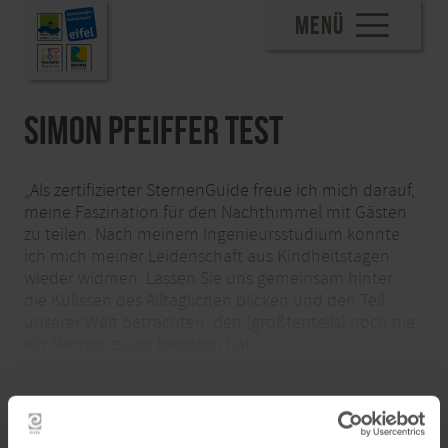
MENÜ
Simon Pfeiffer TEST
„Als zertifizierter SternenGuide freue ich mich darauf,
meine Faszination für den Nachthimmel mit Gästen
zu teilen. Nach meinem Ingenieursstudium konnte
ich mich meiner Leidenschaft aus Kindheitstagen
wieder widmen. Lassen Sie uns gemeinsam hinter
die Kulissen des Alltäglichen blicken und den Teil
unserer Welt betrachten, den (größtenteils) noch nie
ein Mensch zuvor betreten hat.“
mehr lesen
Inhalte teilen: