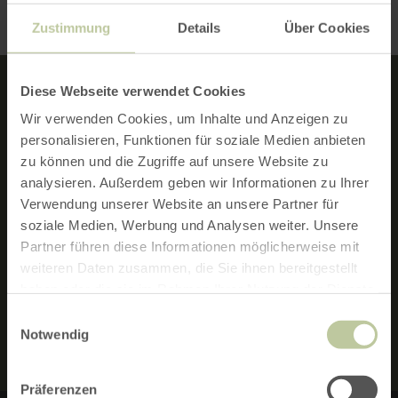
Zustimmung
Details
Über Cookies
Diese Webseite verwendet Cookies
NEWSLETTER
Wir verwenden Cookies, um Inhalte und Anzeigen zu
personalisieren, Funktionen für soziale Medien anbieten
Mit dem Eifel-Newsletter liefern wir
zu können und die Zugriffe auf unsere Website zu
Ihnen regelmäßig Neuigkeiten zum
analysieren. Außerdem geben wir Informationen zu Ihrer
Wandern und zu Radtouren in der Eifel,
Verwendung unserer Website an unsere Partner für
zu Urlaubsangeboten und
soziale Medien, Werbung und Analysen weiter. Unsere
Partner führen diese Informationen möglicherweise mit
Sehenswürdigkeiten.
weiteren Daten zusammen, die Sie ihnen bereitgestellt
haben oder die sie im Rahmen Ihrer Nutzung der Dienste
gesammelt haben.
NEWSLETTER-ANMELDUNG
Einwilligungsauswahl
Notwendig
Präferenzen