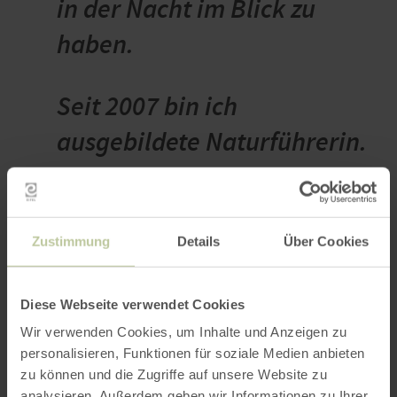
in der Nacht im Blick zu
haben.
Seit 2007 bin ich
ausgebildete Naturführerin.
Gerne bin ich mit Kindern,
Jugendlichen und Familien
draußen unterwegs und
Zustimmung
Details
Über Cookies
entdecke die
Diese Webseite verwendet Cookies
Besonderheiten am
Wir verwenden Cookies, um Inhalte und Anzeigen zu
Wegesrand.
personalisieren, Funktionen für soziale Medien anbieten
zu können und die Zugriffe auf unsere Website zu
analysieren. Außerdem geben wir Informationen zu Ihrer