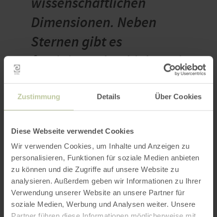
wissenschaftlichen
Dimensionen. Neben
Sternen gibt es
faszinierende Objekte wie
Gasnebel, Galaxien und
vieles mehr zu entdecken.
Zustimmung
Details
Über Cookies
Durch Astrofotografie, aber
Diese Webseite verwendet Cookies
auch das Beobachten mit
Wir verwenden Cookies, um Inhalte und Anzeigen zu
Teleskopen und
personalisieren, Funktionen für soziale Medien anbieten
zu können und die Zugriffe auf unsere Website zu
Ferngläsern, lassen sich
analysieren. Außerdem geben wir Informationen zu Ihrer
viele dieser Objekte
Verwendung unserer Website an unsere Partner für
soziale Medien, Werbung und Analysen weiter. Unsere
erlebbar machen. Als
Partner führen diese Informationen möglicherweise mit