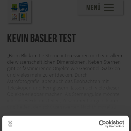
MENÜ
Kevin Basler TEST
„Beim Blick in die Sterne interessieren mich vor allem
die wissenschaftlichen Dimensionen. Neben Sternen
gibt es faszinierende Objekte wie Gasnebel, Galaxien
und vieles mehr zu entdecken. Durch
Astrofotografie, aber auch das Beobachten mit
Teleskopen und Ferngläsern, lassen sich viele dieser
Objekte erlebbar machen. Als Sternenguide möchte
ich dieses Erlebnis teilen, Zusammenhänge erklären
und helfen, den schützenswerten Nachthimmel zu
verstehen.“
mehr lesen
Inhalte teilen: