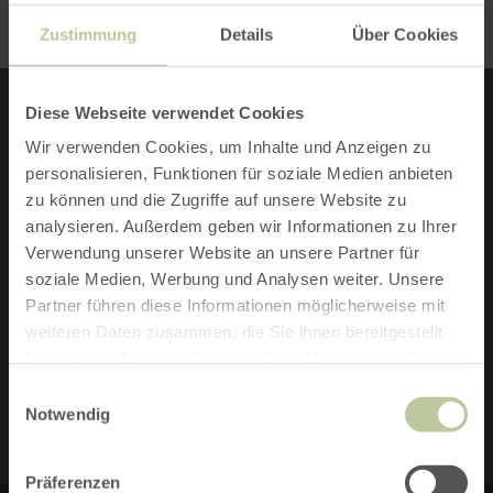
Zustimmung
Details
Über Cookies
Diese Webseite verwendet Cookies
NEWSLETTER
Wir verwenden Cookies, um Inhalte und Anzeigen zu
personalisieren, Funktionen für soziale Medien anbieten
Mit dem Eifel-Newsletter liefern wir
zu können und die Zugriffe auf unsere Website zu
Ihnen regelmäßig Neuigkeiten zum
analysieren. Außerdem geben wir Informationen zu Ihrer
Wandern und zu Radtouren in der Eifel,
Verwendung unserer Website an unsere Partner für
zu Urlaubsangeboten und
soziale Medien, Werbung und Analysen weiter. Unsere
Partner führen diese Informationen möglicherweise mit
Sehenswürdigkeiten.
weiteren Daten zusammen, die Sie ihnen bereitgestellt
haben oder die sie im Rahmen Ihrer Nutzung der Dienste
gesammelt haben.
NEWSLETTER-ANMELDUNG
Einwilligungsauswahl
Notwendig
Präferenzen