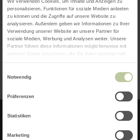
Wir verwenden Cookies, um Inhalte und Anzeigen zu
personalisieren, Funktionen für soziale Medien anbieten
besonderes Anliegen, ein
zu können und die Zugriffe auf unsere Website zu
schönes Nachterlebnis in
analysieren. Außerdem geben wir Informationen zu Ihrer
Verwendung unserer Website an unsere Partner für
der wenig
soziale Medien, Werbung und Analysen weiter. Unsere
Partner führen diese Informationen möglicherweise mit
lichtverschmutzten Eifel zu
weiteren Daten zusammen, die Sie ihnen bereitgestellt
schaffen.“
haben oder die sie im Rahmen Ihrer Nutzung der Dienste
gesammelt haben.
Einwilligungsauswahl
Notwendig
Präferenzen
Statistiken
DIETER BLASIUS
Marketing