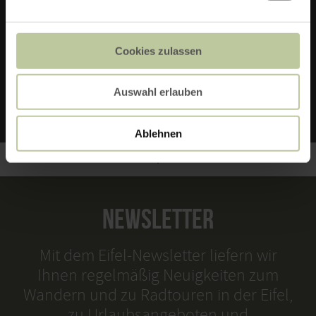
53902 Bad Münstereifel
Telefon: 02253 - 3924
Cookies zulassen
E-MAIL VERFASSEN
Auswahl erlauben
Ablehnen
NEWSLETTER
Mit dem Eifel-Newsletter liefern wir
Ihnen regelmäßig Neuigkeiten zum
Wandern und zu Radtouren in der Eifel,
zu Urlaubsangeboten und