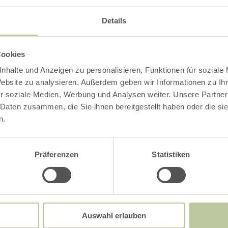
Details
Cookies
nhalte und Anzeigen zu personalisieren, Funktionen für soziale
Website zu analysieren. Außerdem geben wir Informationen zu I
r soziale Medien, Werbung und Analysen weiter. Unsere Partner
SOCIAL MED
 Daten zusammen, die Sie ihnen bereitgestellt haben oder die s
n.
hnen
n und zu
Präferenzen
Statistiken
FACEBOOK
geboten und
Auswahl erlauben