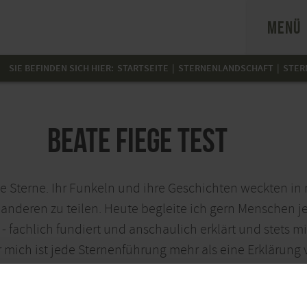
MENÜ
SIE BEFINDEN SICH HIER:
STARTSEITE
STERNENLANDSCHAFT
STER
Beate Fiege TEST
ie Sterne. Ihr Funkeln und ihre Geschichten weckten in
anderen zu teilen. Heute begleite ich gern Menschen je
 fachlich fundiert und anschaulich erklärt und stets mi
mich ist jede Sternenführung mehr als eine Erklärung 
nladung, Staunen zu erleben, sich mit diesem Erlebni
ine zu schärfen.“