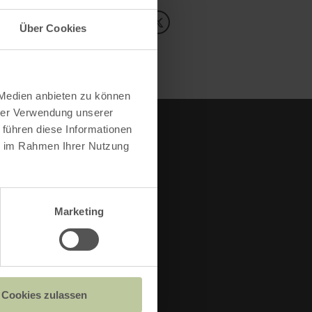
Inhalte teilen:
Über Cookies
 Medien anbieten zu können
hrer Verwendung unserer
 führen diese Informationen
IA
ie im Rahmen Ihrer Nutzung
Marketing
Cookies zulassen