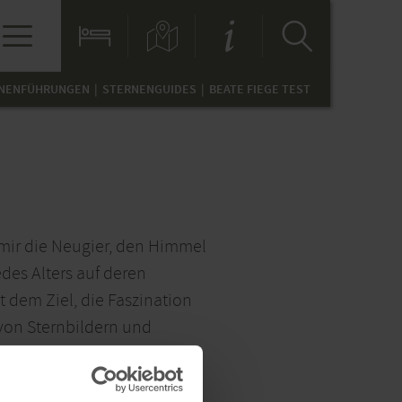
NENFÜHRUNGEN
STERNENGUIDES
BEATE FIEGE TEST
 mir die Neugier, den Himmel
des Alters auf deren
t dem Ziel, die Faszination
von Sternbildern und
s zu verbinden und den