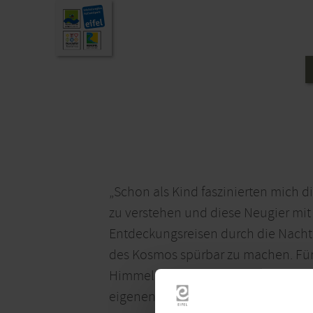
„Schon als Kind faszinierten mich d
zu verstehen und diese Neugier mit 
Entdeckungsreisen durch die Nacht -
des Kosmos spürbar zu machen. Für 
Himmelsphänomenen: Sie ist eine Ei
eigenen Blick für das Grosse und Kle