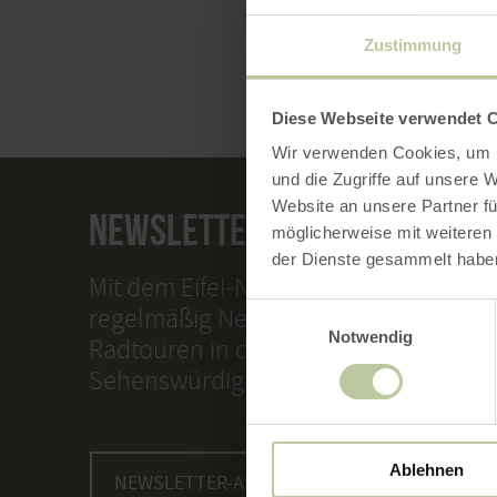
Zustimmung
Diese Webseite verwendet 
Wir verwenden Cookies, um I
und die Zugriffe auf unsere 
Website an unsere Partner fü
NEWSLETTER
möglicherweise mit weiteren
der Dienste gesammelt habe
Mit dem Eifel-Newsletter liefern wir I
Einwilligungsauswahl
regelmäßig Neuigkeiten zum Wander
Notwendig
Radtouren in der Eifel, zu Urlaubsan
Sehenswürdigkeiten.
Ablehnen
NEWSLETTER-ANMELDUNG