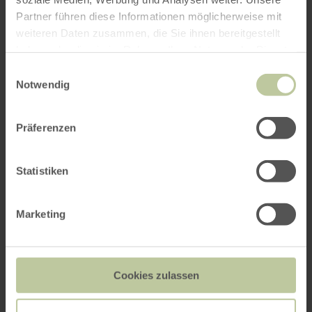
Partner führen diese Informationen möglicherweise mit
weiteren Daten zusammen, die Sie ihnen bereitgestellt
haben oder die sie im Rahmen Ihrer Nutzung der Dienste
gesammelt haben.
Einwilligungsauswahl
Notwendig
Präferenzen
Statistiken
Wildenburger Ländchen und
Umgebung
Marketing
02.10. - 04.10.2026
Cookies zulassen
Zu Gast in der eigenen Heimat: