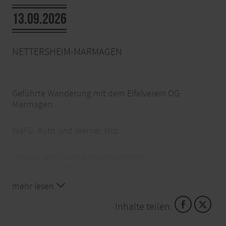
13.09.2026
NETTERSHEIM-MARMAGEN
Geführte Wanderung mit dem Eifelverein OG
Marmagen.
WaFü: Ruth und Werner Milz
Uhrzeit: wird noch bekanntgegeben
Kosten: frei, ggfs. Mitfahrpauschale
Ort: Nettersheim-Marmagen, Eiffelplatz, Kölner Str.
mehr lesen
49
Info-Tel.: 02486. 203302
Inhalte teilen: