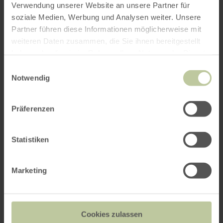
Verwendung unserer Website an unsere Partner für
soziale Medien, Werbung und Analysen weiter. Unsere
Weitere Veranstaltungen
Partner führen diese Informationen möglicherweise mit
weiteren Daten zusammen, die Sie ihnen bereitgestellt
haben oder die sie im Rahmen Ihrer Nutzung der Dienste
gesammelt haben.
Einwilligungsauswahl
Notwendig
Präferenzen
Statistiken
Marketing
Ökologische Pilzwanderung
20.09. - 25.10.2026
Cookies zulassen