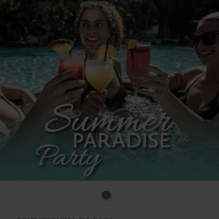
an.
Ihr steht im Wasser, Palmen über euch, die ersten
Beats setzen ein. Ein Blick, ein Lächeln – und ihr
merkt: Das hier ist mehr als ein Tag.
Uhrzeit: ganztägig
Kosten: ab 32€
Ort: Euskirchen, Therme Euskirchen, Thermenalle 1
Info-Tel.: 02251. 14850
E-Mail: in
fo@badewelt-euskirchen.de