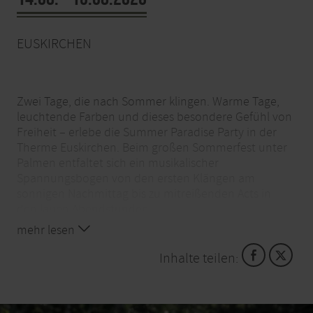
EUSKIRCHEN
Zwei Tage, die nach Sommer klingen. Warme Tage,
leuchtende Farben und dieses besondere Gefühl von
Freiheit – erlebe die Summer Paradise Party in der
Therme Euskirchen. Beim großen Sommerfest unter
Palmen entfaltet sich ein musikalischer
Spannungsbogen von den ersten Klängen am
sonnigen Nachmittag bis zu mitreißenden Acts in
den lauen Abendstunden.
mehr lesen
Ein Erlebnis, das berührt und lange nachklingt. Für
Groß & Klein.
Inhalte teilen:
Warme Luft auf der Haut, ein Drink in der Hand,
Musik in der Luft – und plötzlich fühlt sich alles leicht