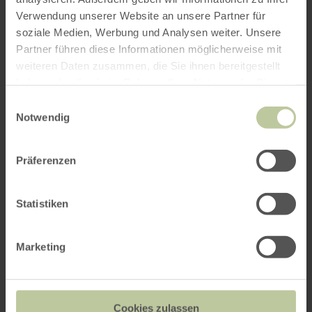
Verwendung unserer Website an unsere Partner für
soziale Medien, Werbung und Analysen weiter. Unsere
Weitere Veranstaltungen
Partner führen diese Informationen möglicherweise mit
weiteren Daten zusammen, die Sie ihnen bereitgestellt
haben oder die sie im Rahmen Ihrer Nutzung der Dienste
gesammelt haben.
Einwilligungsauswahl
Notwendig
Präferenzen
Statistiken
Steinfeld Calling - Ein
Marketing
Festival der kulturellen
Vielfalt
Cookies zulassen