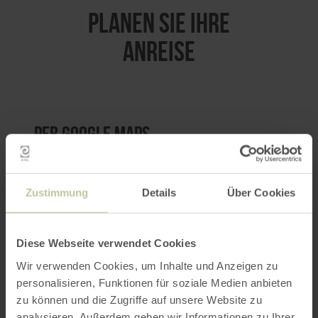
PLANEN SIE IHRE
ANREISE
per Google Maps
Anfahrt von:
Zustimmung
Details
Über Cookies
Diese Webseite verwendet Cookies
Wir verwenden Cookies, um Inhalte und Anzeigen zu
ROUTE PLANEN
personalisieren, Funktionen für soziale Medien anbieten
zu können und die Zugriffe auf unsere Website zu
analysieren. Außerdem geben wir Informationen zu Ihrer