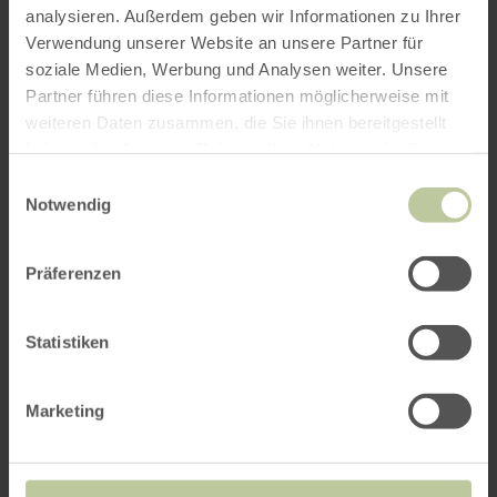
analysieren. Außerdem geben wir Informationen zu Ihrer
Verwendung unserer Website an unsere Partner für
soziale Medien, Werbung und Analysen weiter. Unsere
Partner führen diese Informationen möglicherweise mit
Weitere Veranstaltungen
weiteren Daten zusammen, die Sie ihnen bereitgestellt
haben oder die sie im Rahmen Ihrer Nutzung der Dienste
gesammelt haben.
Einwilligungsauswahl
Notwendig
Präferenzen
Statistiken
Marketing
Eifeler Wildkräuterführung