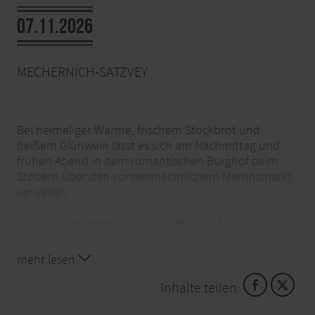
07.11.2026
MECHERNICH-SATZVEY
Bei heimeliger Wärme, frischem Stockbrot und
heißem Glühwein lässt es sich am Nachmittag und
frühen Abend in dem romantischen Burghof beim
Stöbern über den vorweihnachtlichem Martinsmarkt
verweilen.
Die Irrlichter laden zum Mitsingen ein. Auf
mittelalterlichen Instrumenten begleiten sie
traditionelle Lieder.
mehr lesen
Angeführt von St. Martin hoch zu Ross geht es um 17
Inhalte teilen:
Uhr zum Martinsfeuer im Burgpark, wo auch der