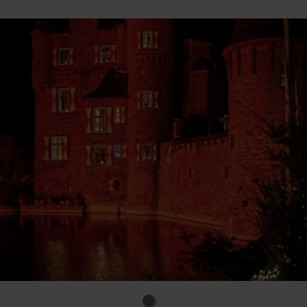
Bettler auf ihn warten wird.
Das Mitbringen von Laternen ist herzlich
willkommen.
Uhrzeit: 14.00-19.00 Uhr
Kosten: 8€ Erw., 6,50€ erm., 5€ Ki. (4-12 J..)
Ort: Mechernich, Burg Satzvey, An der Burg 3
Info-Tel.: 02256.958311
E-Mail: info@burgsatzvey.de