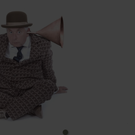
singt er die Ode an den Mohnkuchen. Und als wäre
das nicht schon genug, spielt er das Akkordeon mit
seinem Doppelkinn! Mehr geht eigentlich nicht. Es
sei denn, ein Wunder: Der wundersam
auferstehende Gartenrasenabfallsack.Da sind
Sprachgefühl und Sprachwitz, da sind intelligente
Doppel- statt flacher Zwei-Deutigkeiten, da ist das
Talent, Schwächen der Menschen liebevoll
darzustellen und das Publikum zum Lachen zu
bringen, ohne andere lächerlich zu machen.Das ist
Humor bis in die fünfte Dimension.Und über 30
Preise und Auszeichnungen hat er sicherlich auch
nicht ohne Grund bekommen.
Tickets gibt es an der Tageskasse; Kartenzahlung ist
nicht möglich.Es wird empfohlen, unter 02257-4414
oder unter kulturhaus@theater-1.de zu reservieren.
Reservierungswünsche, die erst am Tag der
Veranstaltung eingehen, können möglicherweise
nicht mehr berücksichtigt werden.