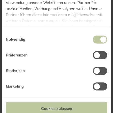
Verwendung unserer Website an unsere Partner für
soziale Medien, Werbung und Analysen weiter. Unsere
Weitere Veranstaltungen
Partner führen diese Informationen möglicherweise mit
weiteren Daten zusammen, die Sie ihnen bereitgestellt
haben oder die sie im Rahmen Ihrer Nutzung der Dienste
gesammelt haben.
Einwilligungsauswahl
Notwendig
Präferenzen
Statistiken
Marketing
Krimilesung mit Ralf Kramp
"Lost Place Eifel"
Cookies zulassen