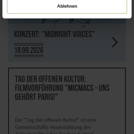
Ablehnen
Konzert: "Midnight Voices"
18.09.2026
Tag der offenen Kultur:
Filmvorführung "Micmacs - uns
gehört Paris!"
Der "Tag der offenen Kultur" ist eine
Gemeinschafts-Veranstaltung des