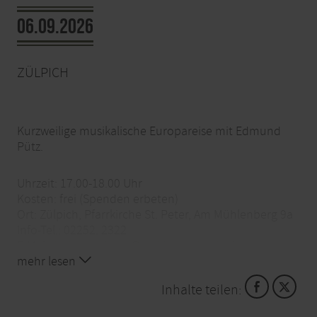
06.09.2026
ZÜLPICH
Kurzweilige musikalische Europareise mit Edmund
Pütz.
Uhrzeit: 17.00-18.00 Uhr
Kosten: frei (Spenden erbeten)
Ort: Zülpich, Pfarrkirche St. Peter, Am Mühlenberg 9a
Info-Tel.: 02252. 2322
E-Mail:
holger.weimbs@erzbistum-koeln.de
mehr lesen
Inhalte teilen: