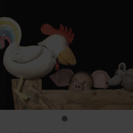
beim dicken Waldemar an Johnny Mausers
empfindlicher Nase. Aber vereint ist man trotzdem,
am Tag wie im Traum, denn echte Freunde träumen
voneinander.
Christiane Remmert schlüpft in die Rolle des dicken
Waldemar und spielt die Geschichte fantasievoll und
mit feinem Gespür für Komik, so dass das Publikum
sich am Ende freut, die drei aus dem Bilderbuch
einmal persönlich kennengelernt zu haben. Für
Kinder ab 4 Jahren und Erwachsene ohne Alibi-Kind.
Tickets gibt es an der Tageskasse; Kartenzahlung ist
nicht möglich.
Es wird empfohlen, unter 02257-4414 oder unter
kulturhaus@theater-1.de
zu reservieren.
Reservierungswünsche, die erst am Tag der
Veranstaltung eingehen, können möglicherweise
nicht mehr berücksichtigt werden.