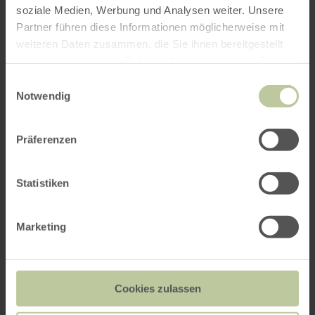
Weitere Veranstaltungen
soziale Medien, Werbung und Analysen weiter. Unsere
Partner führen diese Informationen möglicherweise mit
weiteren Daten zusammen, die Sie ihnen bereitgestellt
haben oder die sie im Rahmen Ihrer Nutzung der Dienste
gesammelt haben.
Einwilligungsauswahl
Notwendig
Präferenzen
Statistiken
Marketing
Eifeler Wildkräuterführung
Cookies zulassen