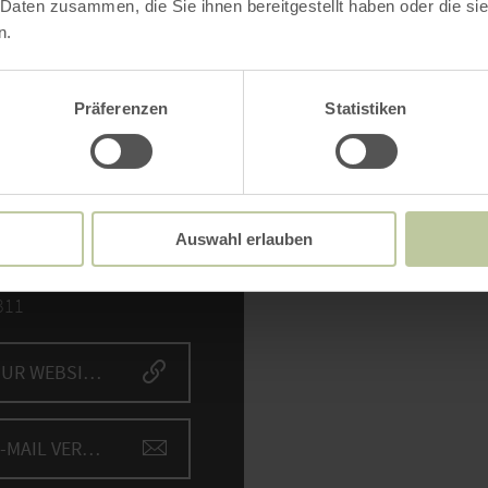
 Daten zusammen, die Sie ihnen bereitgestellt haben oder die s
n.
NTAKT
Präferenzen
Statistiken
Bitte akzept
elverein OG Marmagen
Inh
ard 32
47 Nettersheim-
Auswahl erlauben
magen
fon: (0049) 2486
311
ZUR WEBSITE
E-MAIL VERFASSEN