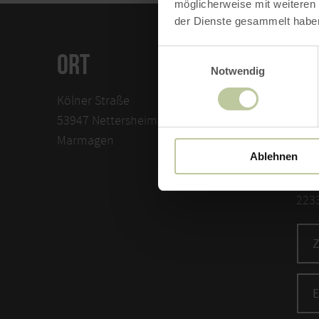
möglicherweise mit weiteren
der Dienste gesammelt habe
Einwilligungsauswahl
ORT
KO
Notwendig
Kölner Straße
Eif
53947 Nettersheim-
Sitt
Marmagen
539
Ablehnen
Mar
Tele
223