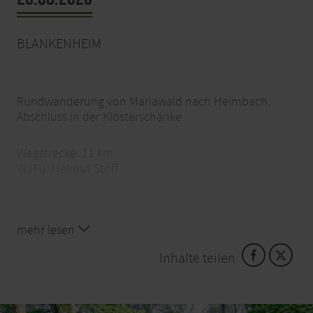
BLANKENHEIM
Rundwanderung von Mariawald nach Heimbach,
Abschluss in der Klosterschänke.
Wegstrecke: 11 km
WaFü: Helmut Stoff
Uhrzeit: 10.00 Uhr
mehr lesen
Kosten: frei
Ort: Blankenheim, Parkplatz In der Rhenn/
Inhalte teilen:
Frankenring
Info-Tel.: 02449. 1672
E-Mail: eifelverein-blankenheim@t-online.de