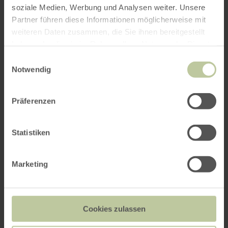
Weitere Veranstaltungen
soziale Medien, Werbung und Analysen weiter. Unsere
Partner führen diese Informationen möglicherweise mit
weiteren Daten zusammen, die Sie ihnen bereitgestellt
haben oder die sie im Rahmen Ihrer Nutzung der Dienste
gesammelt haben.
Einwilligungsauswahl
Notwendig
Präferenzen
Statistiken
Ökologische Pilzwanderung
Marketing
20.09. - 25.10.2026
Cookies zulassen