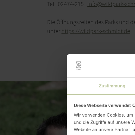
Tel.: 02474-215 ·
info@wildpark-sch
Die Öffnungszeiten des Parks und d
unter
https://wildpark-schmidt.de
Zustimmung
Diese Webseite verwendet 
Wir verwenden Cookies, um I
und die Zugriffe auf unsere 
Website an unsere Partner fü