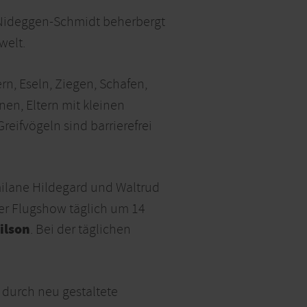
 Nideggen-Schmidt beherbergt
welt.
rn, Eseln, Ziegen, Schafen,
en, Eltern mit kleinen
eifvögeln sind barrierefrei
ilane Hildegard und Waltrud
der Flugshow täglich um 14
ilson
. Bei der täglichen
 durch neu gestaltete