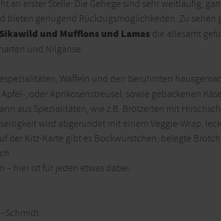
ht an erster Stelle: Die Gehege sind sehr weitläufig, g
d bieten genügend Rückzugsmöglichkeiten. Zu sehen g
Sikawild und Mufflons und Lamas
die allesamt gef
narten und Nilgänse.
feespezialitäten, Waffeln und den berühmten hausgema
, Apfel-, oder Aprikosenstreusel, sowie gebackenen Käs
ann aus Spezialitäten, wie z.B. Brotzeiten mit Hirschs
seitigkeit wird abgerundet mit einem Veggie-Wrap, leck
f der Kitz-Karte gibt es Bockwürstchen, belegte Brötc
ch.
n – hier ist für jeden etwas dabei.
n–Schmidt