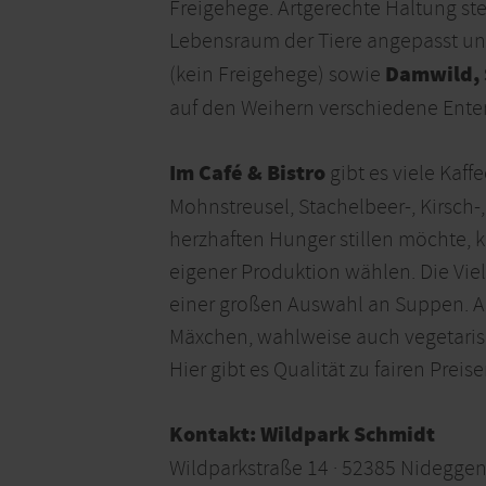
Freigehege. Artgerechte Haltung ste
Lebensraum der Tiere angepasst un
Damwild, 
(kein Freigehege) sowie
auf den Weihern verschiedene Ente
Im Café & Bistro
gibt es viele Kaf
Mohnstreusel, Stachelbeer-, Kirsch-
herzhaften Hunger stillen möchte, k
eigener Produktion wählen. Die Viel
einer großen Auswahl an Suppen. Au
Mäxchen, wahlweise auch vegetaris
Hier gibt es Qualität zu fairen Preise
Kontakt: Wildpark Schmidt
Wildparkstraße 14 · 52385 Nidegge