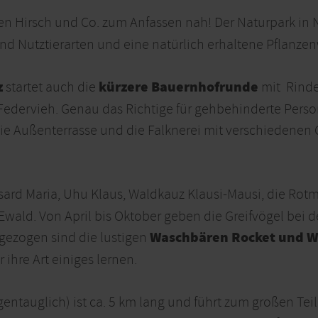
en Hirsch und Co. zum Anfassen nah! Der Naturpark in
nd Nutztierarten und eine natürlich erhaltene Pflanzen
z
kürzere
Bauernhofrunde
startet auch die
mit
Rinde
dervieh. Genau das Richtige für gehbehinderte Person
ie Außenterrasse und die Falknerei mit verschiedenen Gr
rd Maria, Uhu Klaus, Waldkauz Klausi-Mausi, die Rotm
wald. Von April bis Oktober geben die Greifvögel bei 
Waschbären Rocket und W
gezogen sind die lustigen
ihre Art einiges lernen.
ntauglich) ist ca. 5 km lang und führt zum großen Teil