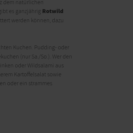
anz dem natürlichen
Rotwild
ibt es ganzjährig
üttert werden können, dazu
chten Kuchen. Pudding- oder
ekuchen (nur Sa./So.). Wer den
chinken oder Wildsalami aus
erem Kartoffelsalat sowie
hen oder ein strammes