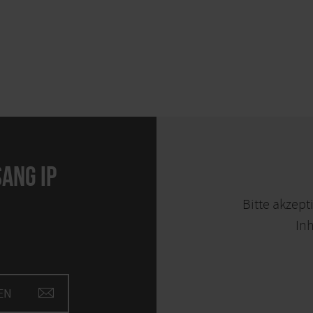
ANG IP
Bitte akzept
Inh
EN