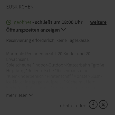
EUSKIRCHEN
geöffnet
- schließt um 18:00 Uhr
weitere
Öffnungszeiten anzeigen
Reservierung erforderlich, keine Tageskasse.
Maximale Personenanzahl: 20 Kinder und 20
Erwachsens.
Spielscheune *Indoor-Outdoor-Kettcarbahn *große
Hüpfburg *Rollenrutsche *Riesenbausteine
*Kleinkinderbereich *Piratenschiff *Monster-Slush-
Ice-Maschine (gegen Aufpreis) *Küche mit Herd,
Backofen, Kühlschrank *Kaffeeautomat (gegen
Aufpreis) *Außenanlage mit Kletter-und
mehr lesen
Schaukelspaß *große Wiese mit Fußballtoren
*Kleintiergehege mit Meerschweinchen, Kaninchen,
Inhalte teilen:
Ziegen, Laufenten, Wachteln und Prachtrosella-