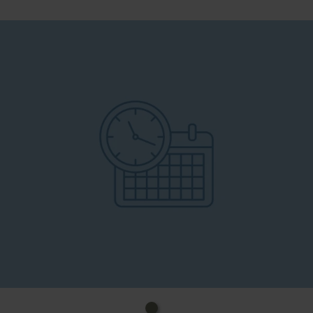
Sittichen Zusatzprogramme Tierbegegnung
Meerschweinchen oder Alpakas möglich (gegen
Aufpreis) Kindergeburtstag mit Alpakas-
Alternativ zur Spielscheune können Sie
Kindergeburtstage mit unseren Alpakas buchen:
*Kennen- und Liebenlernen der Alpakas
*wissenswertes über die liebenswerten "Wollknäuel"
erfahren *Füttern und Führen an der Leine
*Hindernisparcour *Themen-und jahreszeitliches
Malen/Basteln *Picknickmöglichkeit vorhanden
(überdachte Scheune; Picknick muss nach eigenen
Vorstellungen selbst mitgebracht werden) Für Kinder
ab 8 Jahre Pauschalpreis für max. 8 Kinder, 2
Erwachsene Dauer: ca. 1 1/2 - 3 Std. je nach
Programmwahl