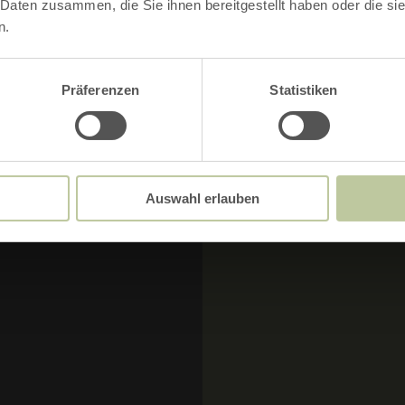
 Daten zusammen, die Sie ihnen bereitgestellt haben oder die s
n.
MERKMALE:
Präferenzen
Statistiken
), 52385 NIDEGGEN-
RUNDTOUR
 52385 NIDEGGEN-
Auswahl erlauben