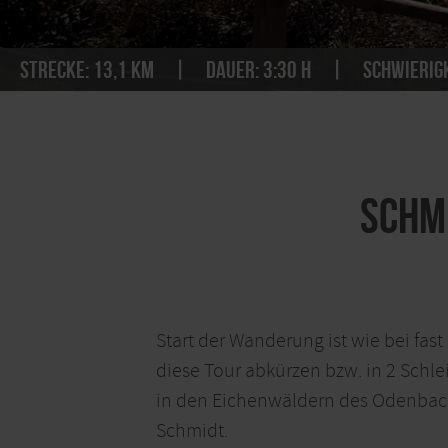
Strecke:
13,1 km
Dauer:
3:30 h
Schwierigk
Schm
Start der Wanderung ist wie bei fa
diese Tour abkürzen bzw. in 2 Schl
in den Eichenwäldern des Odenbach
Schmidt.