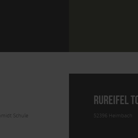
RUREIFEL 
hmidt Schule
52396 Heimbach