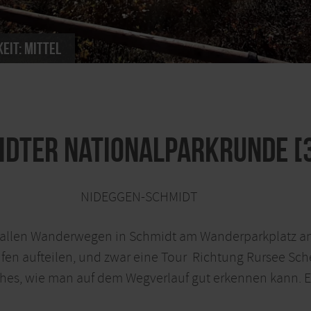
eit:
mittel
idter Nationalparkrunde [
NIDEGGEN-SCHMIDT
st allen Wanderwegen in Schmidt am Wanderparkplatz a
eifen aufteilen, und zwar eine Tour Richtung Rursee S
es, wie man auf dem Wegverlauf gut erkennen kann. Ei