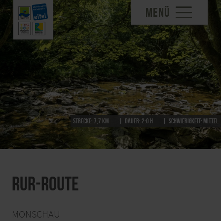
MENÜ
Strecke:
7,7 km
Dauer:
2:0 h
Schwierigkeit:
mittel
Rur-Route
MONSCHAU