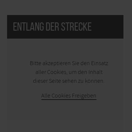
Monschau an der B 258.
Sieben „Naturpunkte“ entlang des Weges sind mit
Entlang der Strecke
Nummern markiert. Was gibt es an diesen Stellen zu
entdecken?
KARTE ÖFFNEN
Bitte akzeptieren Sie den Einsatz
aller Cookies, um den Inhalt
dieser Seite sehen zu können.
Alle Cookies Freigeben