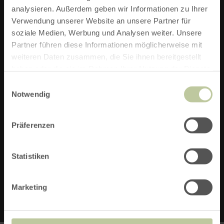
analysieren. Außerdem geben wir Informationen zu Ihrer
ZIEL:
Verwendung unserer Website an unsere Partner für
soziale Medien, Werbung und Analysen weiter. Unsere
PARKPLATZ DREISTEGEN IN 52156 MONSCHAU
Partner führen diese Informationen möglicherweise mit
STRECKE:
7,7 KM
weiteren Daten zusammen, die Sie ihnen bereitgestellt
haben oder die sie im Rahmen Ihrer Nutzung der Dienste
DAUER:
2:0 H
gesammelt haben.
Einwilligungsauswahl
Notwendig
SCHWIERIGKEIT:
MITTEL
Präferenzen
TOURENART:
WANDERN
AUFSTIEG:
68 M
Statistiken
ABSTIEG:
68 M
Marketing