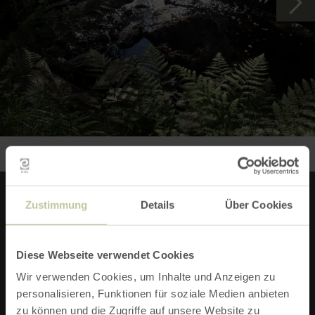
Zustimmung
Details
Über Cookies
INFOS ZU DIESER ROUTE
Diese Webseite verwendet Cookies
START:
Wir verwenden Cookies, um Inhalte und Anzeigen zu
personalisieren, Funktionen für soziale Medien anbieten
PARKPLATZ DREISTEGEN IN 52156 MONSCHAU
zu können und die Zugriffe auf unsere Website zu