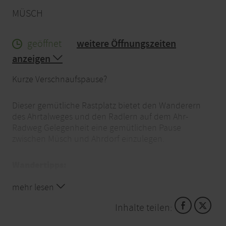
MÜSCH
geöffnet
weitere Öffnungszeiten
anzeigen
Kurze Verschnaufspause?
Dieser gemütliche Rastplatz bietet den Wanderern
des Ahrtalweges und den Radlern auf dem Ahr-
Radweg Gelegenheit eine gemütlichen Pause
zwischen Müsch und Ahrdorf einzulegen.
Wandertipps:
Ahrtalweg
AhrSchleife |Köhlerweg|
mehr lesen
Inhalte teilen:
Tipps für Fahrradfahrer:
Ahr-Radweg