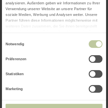
analysieren. Außerdem geben wir Informationen zu Ihrer
Verwendung unserer Website an unsere Partner für
Das könnte Sie auch
soziale Medien, Werbung und Analysen weiter. Unsere
Partner führen diese Informationen möglicherweise mit
interessieren
weiteren Daten zusammen, die Sie ihnen bereitgestellt
haben oder die sie im Rahmen Ihrer Nutzung der Dienste
gesammelt haben.
Einwilligungsauswahl
Notwendig
Präferenzen
Statistiken
Marketing