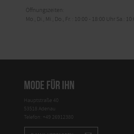
Öffnungszeiten:
Mo., Di., Mi., Do., Fr. : 10:00 - 18:00 Uhr Sa.: 1
MODE FÜR IHN
Hauptstraße 40
53518 Adenau
Telefon: +49 26912380