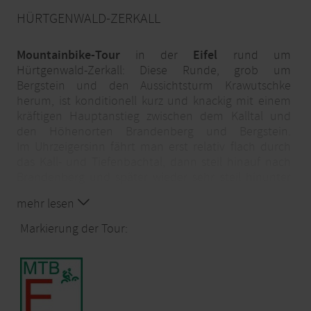
HÜRTGENWALD-ZERKALL
Mountainbike-Tour
in der
Eifel
rund um
Hürtgenwald-Zerkall: Diese Runde, grob um
Bergstein und den Aussichtsturm Krawutschke
herum, ist konditionell kurz und knackig mit einem
kräftigen Hauptanstieg zwischen dem Kalltal und
den Höhenorten Brandenberg und Bergstein.
Im Uhrzeigersinn fährt man erst relativ flach durch
das Kall- und Tiefenbachtal, dann steil hinauf nach
Brandenberg und später wieder sehr steil hinunter
nach Zerkall. Hier findet man den
Nationalpark-
mehr lesen
Infopunkt,
von dem aus sich ebenfalls der Start- und
Endpunkt der
MTB-Strecke
anbietet. Alternativen
Markierung der Tour:
sind der Bahnhofs-Parkplatz oder die Parkplätze der
Kirche in Zerkall oder die Parkplätze des
Krawutschketurmes in Bergstein.