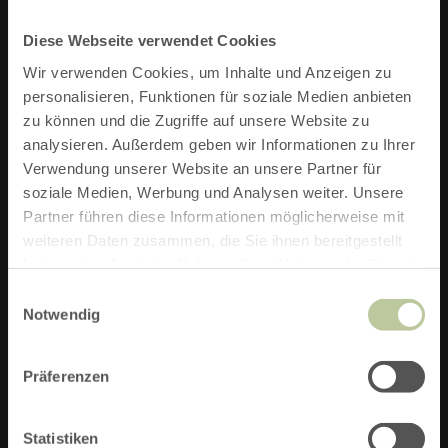
INFOS ZU DIESER ROUTE
Diese Webseite verwendet Cookies
START:
Wir verwenden Cookies, um Inhalte und Anzeigen zu
personalisieren, Funktionen für soziale Medien anbieten
HAUS DER KANUTEN, ZERKALL
zu können und die Zugriffe auf unsere Website zu
analysieren. Außerdem geben wir Informationen zu Ihrer
ZIEL:
Verwendung unserer Website an unsere Partner für
soziale Medien, Werbung und Analysen weiter. Unsere
HAUS DER KANUTEN, ZERKALL
Partner führen diese Informationen möglicherweise mit
weiteren Daten zusammen, die Sie ihnen bereitgestellt
STRECKE:
14,8 KM
haben oder die sie im Rahmen Ihrer Nutzung der Dienste
DAUER:
2:10 H
gesammelt haben.
Einwilligungsauswahl
Notwendig
SCHWIERIGKEIT:
MITTEL
Präferenzen
TOURENART:
RADFAHREN
AUFSTIEG:
345 M
Statistiken