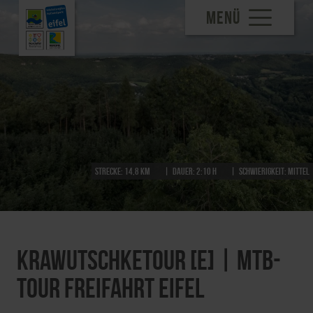
MENÜ
Strecke:
14,8 km
Dauer:
2:10 h
Schwierigkeit:
mittel
Krawutschketour [E] | MTB-
Tour Freifahrt Eifel