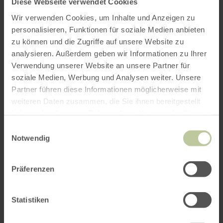
Diese Webseite verwendet Cookies
Wir verwenden Cookies, um Inhalte und Anzeigen zu
personalisieren, Funktionen für soziale Medien anbieten
zu können und die Zugriffe auf unsere Website zu
analysieren. Außerdem geben wir Informationen zu Ihrer
ROUTE PLANEN
Verwendung unserer Website an unsere Partner für
soziale Medien, Werbung und Analysen weiter. Unsere
Partner führen diese Informationen möglicherweise mit
weiteren Daten zusammen, die Sie ihnen bereitgestellt
haben oder die sie im Rahmen Ihrer Nutzung der Dienste
Das könnte Sie auch
gesammelt haben.
Einwilligungsauswahl
Notwendig
interessieren
Präferenzen
Statistiken