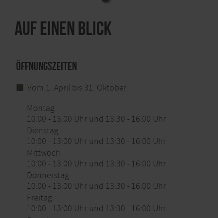
Konktakt:
Rureifel Tourismus GmbH
Stadtstraße 16
Auf einen Blick
52156 Monschau
Tel. +49 2473 55205 30
Fax +49 2473 55205 99
monschau@rureifel-tourismus.de
Öffnungszeiten
www.rureifel-tourismus.de
Vom 1. April bis 31. Oktober
Montag
10:00 - 13:00 Uhr und 13:30 - 16:00 Uhr
Dienstag
10:00 - 13:00 Uhr und 13:30 - 16:00 Uhr
Mittwoch
10:00 - 13:00 Uhr und 13:30 - 16:00 Uhr
Donnerstag
10:00 - 13:00 Uhr und 13:30 - 16:00 Uhr
Freitag
10:00 - 13:00 Uhr und 13:30 - 16:00 Uhr