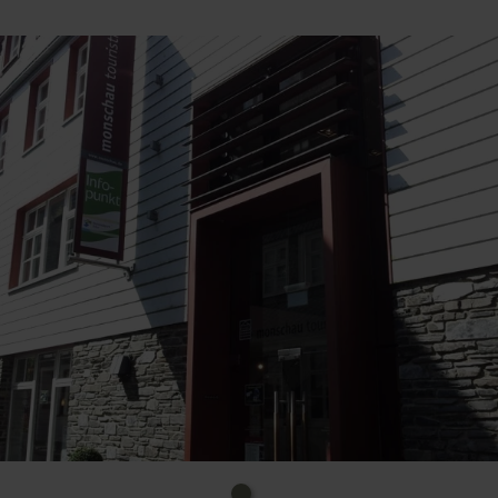
am Rande des Nationalparks Eifel.
Das Team des Nationalpark-Infopunkt in der
Monschauer Altstadt steht Ihnen gerne zur Planung
Ihres Aufenthaltes zur Verfügung.
Unsere Öffnungszeiten sind
Von April bis Oktober:
täglich von 10.00 bis 13.00 Uhr und von 13.30. bis
16.00 Uhr
Von November bis März:
Montag bis Freitag von 10.00 bis 13.00 Uhr und von
13.30 bis 16.00 Uhr
Samstag und Sonntag von 10.00 bis 15.00 Uhr