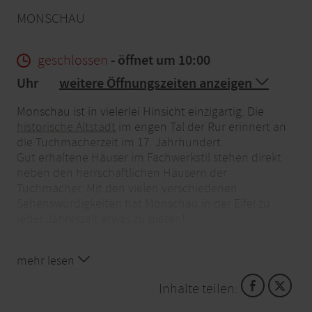
MONSCHAU
geschlossen
- öffnet um 10:00
Uhr
weitere Öffnungszeiten anzeigen
Monschau ist in vielerlei Hinsicht einzigartig. Die
historische Altstadt
im engen Tal der Rur erinnert an
die Tuchmacherzeit im 17. Jahrhundert.
Gut erhaltene Häuser im Fachwerkstil stehen direkt
neben den herrschaftlichen Häusern der
Tuchmacher. Mit den vielen verschiedenen
Sehenswürdigkeiten hat Monschau in der Eifel zu
jeder Jahreszeit etwas zu bieten!
Auch die Dörfer rund um Monschau stehen für eine
mehr lesen
eifeltypische Bauweise, ob es die Venndörfer am
Rand des Hochmoorgebietes Hohes Venn - wie
Inhalte teilen:
Kalterherberg, Konzen und Mützenich - oder das
Bundesgolddorf Höfen mit seiner Heckenlandschaft