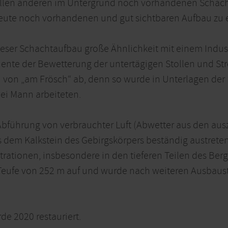
allen anderen im Untergrund noch vorhandenen Schächt
eute noch vorhandenen und gut sichtbaren Aufbau zu 
eser Schachtaufbau große Ähnlichkeit mit einem Indus
iente der Bewetterung der untertägigen Stollen und St
h von „am Frösch“ ab, denn so wurde in Unterlagen de
ei Mann arbeiteten.
 Abführung von verbrauchter Luft (Abwetter aus den a
 dem Kalkstein des Gebirgskörpers beständig austrete
rationen, insbesondere in den tieferen Teilen des Bergw
Teufe von 252 m auf und wurde nach weiteren Ausbaus
e 2020 restauriert.