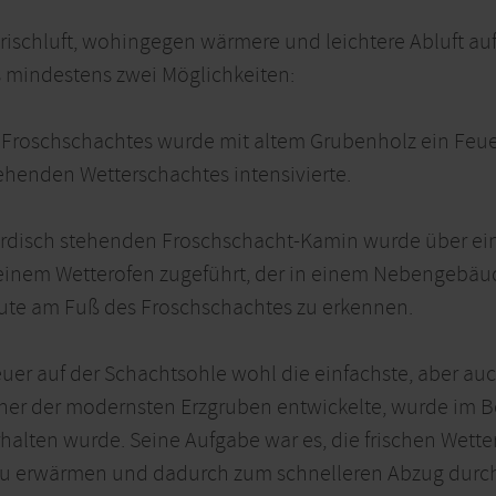
Frischluft, wohingegen wärmere und leichtere Abluft auf
 mindestens zwei Möglichkeiten:
s Froschschachtes wurde mit altem Grubenholz ein Feue
henden Wetterschachtes intensivierte.
rdisch stehenden Froschschacht-Kamin wurde über e
nem Wetterofen zugeführt, der in einem Nebengebäud
te am Fuß des Froschschachtes zu erkennen.
euer auf der Schachtsohle wohl die einfachste, aber au
einer der modernsten Erzgruben entwickelte, wurde im B
rhalten wurde. Seine Aufgabe war es, die frischen Wetter
 zu erwärmen und dadurch zum schnelleren Abzug durch