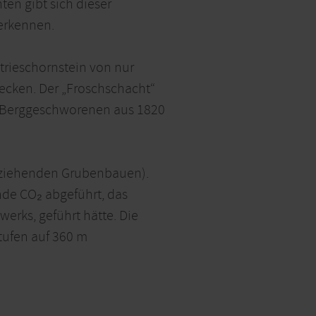
en gibt sich dieser
erkennen.
trieschornstein von nur
recken. Der „Froschschacht“
r Berggeschworenen aus 1820
usziehenden Grubenbauen).
nde CO₂ abgeführt, das
erks, geführt hätte. Die
tufen auf 360 m