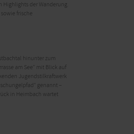
en Highlights der Wanderung.
sowie frische
bstbachtal hinunter zum
rasse am See“ mit Blick auf
ckenden Jugendstilkraftwerk
Dschungelpfad“ genannt –
rück in Heimbach wartet