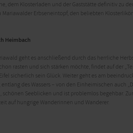
che, dem Klosterladen und der Gaststätte definitiv zu d
Mariawalder Erbseneintopf, den beliebten Klosterlikör 
ach Heimbach
ariawald geht es anschließend durch das herrliche Her
on rasten und sich stärken möchte, findet auf der „Ter
ifel sicherlich sein Glück. Weiter geht es am beeindru
g entlang des Wassers – von den Einheimischen auch „
, schönen Seeblicken und ist problemlos begehbar. Zu
zeit auf hungrige Wanderinnen und Wanderer.