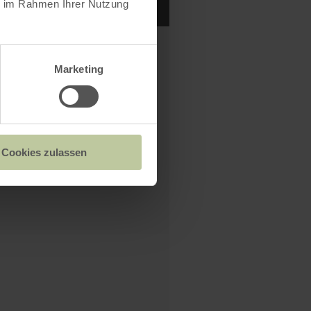
ie im Rahmen Ihrer Nutzung
KARTE ÖFFNEN
Marketing
n Sie den Einsatz aller
n Inhalt dieser Seite
 zu können.
Cookies zulassen
okies Freigeben