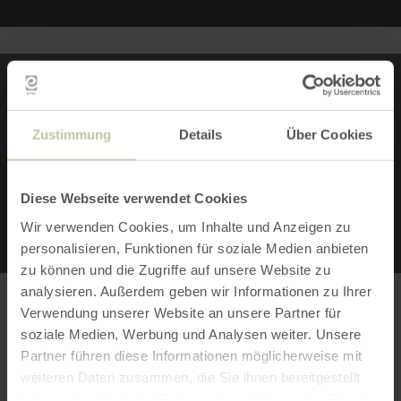
MERKMALE:
Zustimmung
Details
Über Cookies
RUNDTOUR
Diese Webseite verwendet Cookies
Wir verwenden Cookies, um Inhalte und Anzeigen zu
personalisieren, Funktionen für soziale Medien anbieten
zu können und die Zugriffe auf unsere Website zu
analysieren. Außerdem geben wir Informationen zu Ihrer
Verwendung unserer Website an unsere Partner für
soziale Medien, Werbung und Analysen weiter. Unsere
Erreichbarkeit ÖPNV
Partner führen diese Informationen möglicherweise mit
weiteren Daten zusammen, die Sie ihnen bereitgestellt
Mit der Rurtalbahn erreichbar:
Haltestelle
haben oder die sie im Rahmen Ihrer Nutzung der Dienste