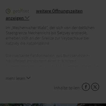
geöffnet
weitere Öffnungszeiten
anzeigen
Im „Mechernicher Wald“, der sich von der östlichen
Stadtgrenze Mechernichs bis Satzvey erstreckt,
erheben sich an der Grenze zur Veybachaue bei
Katzvey die Katzensteine.
Die markante Felsformation aus Buntsandstein-
Naturfelsen entstammt einer mächtigen
Flussablagerung, die vor ca. 220 Millionen Jahren die
gesamte Eifel überdeckte. Im Laufe der
Jahrmillionen haben Hebungs- und
mehr lesen
Senkungsvorgänge der Erdkruste sowie Regen, Wind
und Frost zum derzeitigen Aussehen beigetragen.
Inhalte teilen:
Die dabei entstandenen überhängenden Felspartien
boten einen natürlichen Schutz vor widrigen
Witterungseinflüssen.