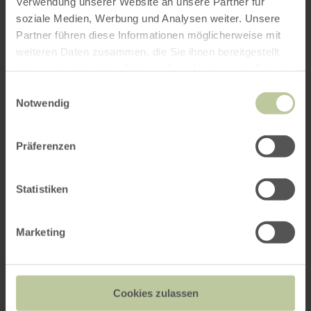
Verwendung unserer Website an unsere Partner für
interessieren
soziale Medien, Werbung und Analysen weiter. Unsere
Partner führen diese Informationen möglicherweise mit
weiteren Daten zusammen, die Sie ihnen bereitgestellt
haben oder die sie im Rahmen Ihrer Nutzung der Dienste
gesammelt haben.
Einwilligungsauswahl
Notwendig
Präferenzen
Statistiken
Marketing
Schloss und Schlosskirche
Schleiden
Cookies zulassen